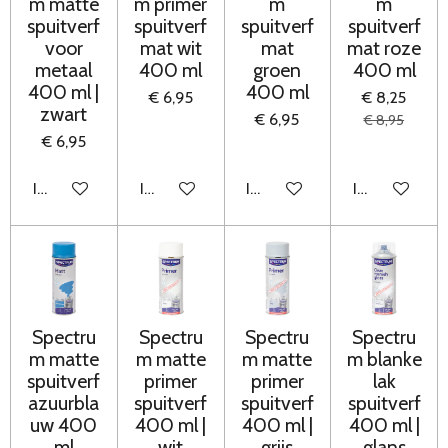
m matte
m primer
m
m
spuitverf
spuitverf
spuitverf
spuitverf
voor
mat wit
mat
mat roze
metaal
400 ml
groen
400 ml
400 ml |
400 ml
€ 6,95
€ 8,25
zwart
€ 6,95
€ 8,95
€ 6,95
In winkelwagen
In winkelwagen
In winkelwagen
In winkelwag
Spectru
Spectru
Spectru
Spectru
m matte
m matte
m matte
m blanke
spuitverf
primer
primer
lak
azuurbla
spuitverf
spuitverf
spuitverf
uw 400
400 ml |
400 ml |
400 ml |
ml
wit
grijs
glans