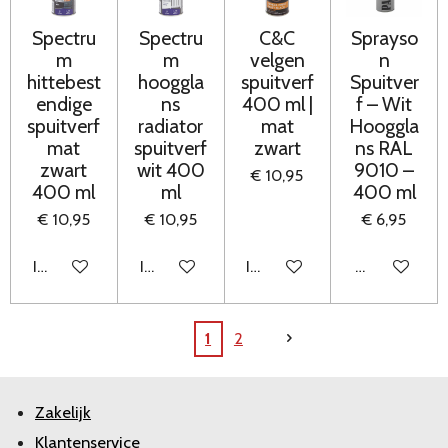
Spectru
Spectru
C&C
Sprayso
m
m
velgen
n
hittebest
hooggla
spuitverf
Spuitver
endige
ns
400 ml |
f – Wit
spuitverf
radiator
mat
Hooggla
mat
spuitverf
zwart
ns RAL
zwart
wit 400
9010 –
€ 10,95
400 ml
ml
400 ml
€ 10,95
€ 10,95
€ 6,95
In winkelwagen
In winkelwagen
In winkelwagen
Houd mij op
1
2
Zakelijk
Klantenservice