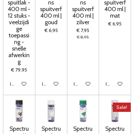
spuitlak -
ns
ns
spuitverf
400 ml -
spuitverf
spuitverf
400 ml |
12 stuks -
400 ml |
400 ml |
mat
veelzijdi
goud
zilver
€ 6,95
ge
€ 6,95
€ 7,95
toepassi
€ 8,95
ng -
snelle
afwerkin
g
€ 79,95
In winkelwagen
In winkelwagen
In winkelwagen
In winkelwag
Sale!
Spectru
Spectru
Spectru
Spectru