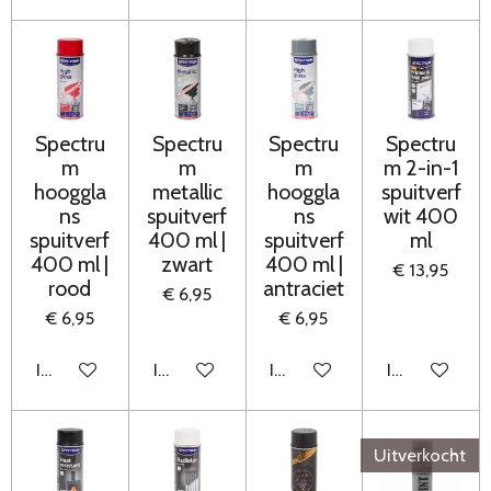
Spectru
Spectru
Spectru
Spectru
m
m
m
m 2-in-1
hooggla
metallic
hooggla
spuitverf
ns
spuitverf
ns
wit 400
spuitverf
400 ml |
spuitverf
ml
400 ml |
zwart
400 ml |
€ 13,95
rood
antraciet
€ 6,95
€ 6,95
€ 6,95
In winkelwagen
In winkelwagen
In winkelwagen
In winkelwag
Uitverkocht