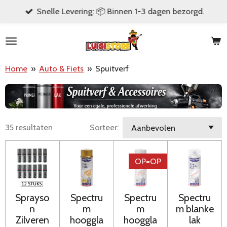
Snelle Levering: 📦 Binnen 1-3 dagen bezorgd.
Ga
direct
naar
de
Home
»
Auto & Fiets
»
Spuitverf
hoofdinhoud
35 resultaten
Sorteer:
OP=OP
Sprayso
Spectru
Spectru
Spectru
n
m
m
m blanke
Zilveren
hooggla
hooggla
lak