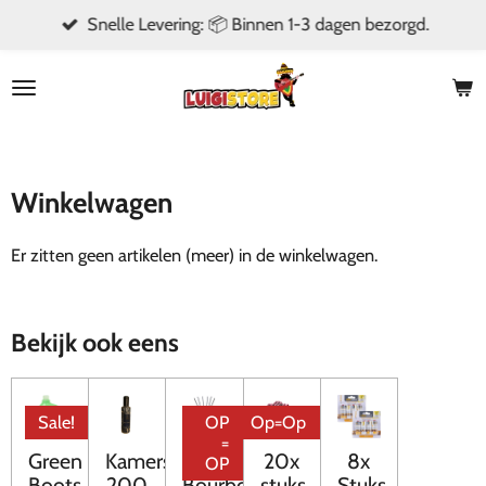
Snelle Levering: 📦 Binnen 1-3 dagen bezorgd.
Ga
direct
naar
de
hoofdinhoud
Winkelwagen
Er zitten geen artikelen (meer) in de winkelwagen.
Bekijk ook eens
Sale!
OP
Op=Op
=
Green
Kamerspray
"Bili"
20x
8x
OP
Boots
200
Bourbon
stuks
Stuks