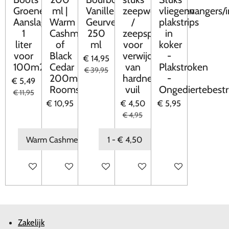
Groene-
ml |
Vanille
zeepwolsponzen
vliegenvangers/
Aanslagreiniger
Warm
Geurverspreider
/
plakstrips
1
Cashmere
250
zeepsponzen
in
liter
of
ml
voor
koker
voor
Black
verwijdering
-
€ 14,95
100m2
Cedar
van
Plakstroken
€ 39,95
200ml
hardnekkig
-
€ 5,49
Roomspray
vuil
Ongediertebestri
€ 11,95
€ 10,95
€ 4,50
€ 5,95
€ 4,95
In winkelwagen
In winkelwagen
In winkelwagen
In winkelwagen
In winkelwagen
Zakelijk