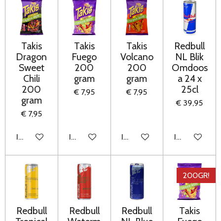
Takis
Takis
Takis
Redbull
Dragon
Fuego
Volcano
NL Blik
Sweet
200
200
Omdoos
Chili
gram
gram
a 24 x
200
25cl
€ 7,95
€ 7,95
gram
€ 39,95
€ 7,95
In winkelwagen
In winkelwagen
In winkelwagen
In winkelwag
200GR!
Redbull
Redbull
Redbull
Takis