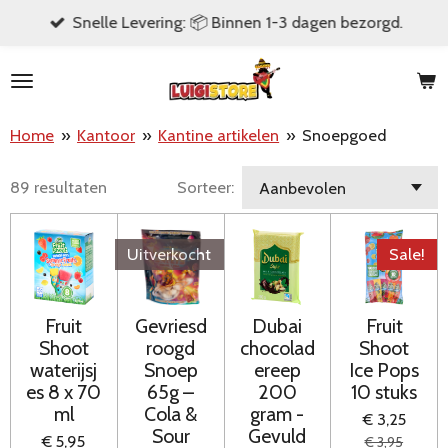
Snelle Levering: 📦 Binnen 1-3 dagen bezorgd.
Ga
direct
naar
de
Home
»
Kantoor
»
Kantine artikelen
»
Snoepgoed
hoofdinhoud
89 resultaten
Sorteer:
Uitverkocht
Sale!
Fruit
Gevriesd
Dubai
Fruit
Shoot
roogd
chocolad
Shoot
waterijsj
Snoep
ereep
Ice Pops
es 8 x 70
65g –
200
10 stuks
ml
Cola &
gram -
€ 3,25
Sour
Gevuld
€ 5,95
€ 3,95