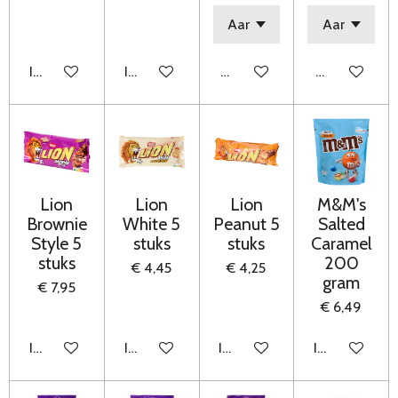
In winkelwagen
In winkelwagen
Houd mij op de hoogte
Houd mij op
Lion
Lion
Lion
M&M's
Brownie
White 5
Peanut 5
Salted
Style 5
stuks
stuks
Caramel
stuks
200
€ 4,45
€ 4,25
gram
€ 7,95
€ 6,49
In winkelwagen
In winkelwagen
In winkelwagen
In winkelwag