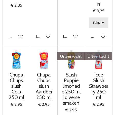
n
€ 2,85
€ 3,25
In winkelwagen
In winkelwagen
In winkelwagen
Houd mij op
Uitverkocht
Uitverkocht
Chupa
Chupa
Slush
Icee
Chups
Chups
Puppie
Slush
slush
slush
limonad
Strawber
Cola
Aardbei
e 250 ml
ry 250
250 ml
250 ml
| diverse
ml
smaken
€ 2,95
€ 2,95
€ 2,95
€ 2,95