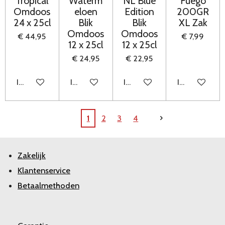
Tropical
Waterm
NL Blue
Fuego
Omdoos
eloen
Edition
200GR
24 x 25cl
Blik
Blik
XL Zak
Omdoos
Omdoos
€ 44,95
€ 7,99
12 x 25cl
12 x 25cl
€ 24,95
€ 22,95
In winkelwagen
In winkelwagen
In winkelwagen
In winkelwag
1
2
3
4
Zakelijk
Klantenservice
Betaalmethoden