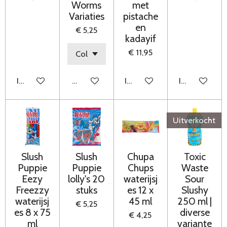
Worms
met
Variaties
pistache
en
€ 5,25
kadayif
€ 11,95
In winkelwagen
Houd mij op de hoogte
In winkelwagen
In winkelwag
Uitverkocht
Slush
Slush
Chupa
Toxic
Puppie
Puppie
Chups
Waste
Eezy
lolly's 20
waterijsj
Sour
Freezzy
stuks
es 12 x
Slushy
waterijsj
45 ml
250 ml |
€ 5,25
es 8 x 75
diverse
€ 4,25
ml
variante