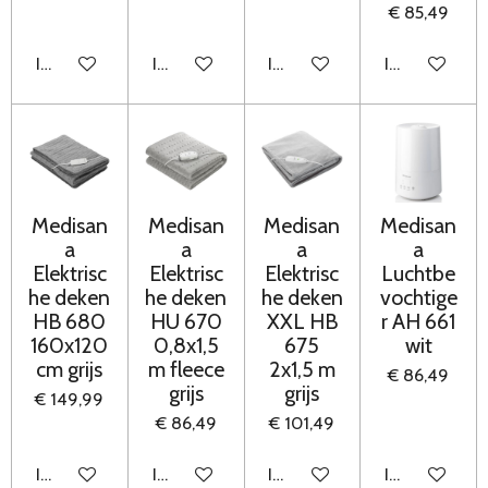
€ 85,49
In winkelwagen
In winkelwagen
In winkelwagen
In winkelwag
Medisan
Medisan
Medisan
Medisan
a
a
a
a
Elektrisc
Elektrisc
Elektrisc
Luchtbe
he deken
he deken
he deken
vochtige
HB 680
HU 670
XXL HB
r AH 661
160x120
0,8x1,5
675
wit
cm grijs
m fleece
2x1,5 m
€ 86,49
grijs
grijs
€ 149,99
€ 86,49
€ 101,49
In winkelwagen
In winkelwagen
In winkelwagen
In winkelwag