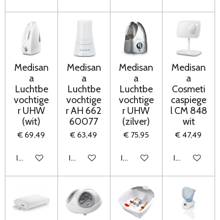
Medisan
Medisan
Medisan
Medisan
a
a
a
a
Luchtbe
Luchtbe
Luchtbe
Cosmeti
vochtige
vochtige
vochtige
caspiege
r UHW
r AH 662
r UHW
l CM 848
(wit)
60077
(zilver)
wit
€ 69,49
€ 63,49
€ 75,95
€ 47,49
In winkelwagen
In winkelwagen
In winkelwagen
In winkelwag