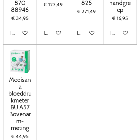
870
825
handgre
€ 122,49
88946
ep
€ 271,49
€ 34,95
€ 16,95
In winkelwagen
In winkelwagen
In winkelwagen
In winkelwag
Medisan
a
bloeddru
kmeter
BU A57
Bovenar
m-
meting
€ 44,95