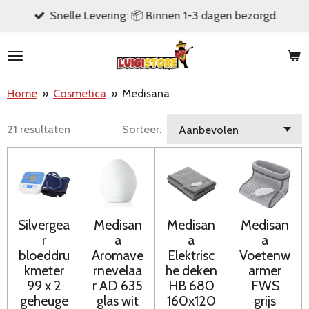
Snelle Levering: 📦 Binnen 1-3 dagen bezorgd.
Ga
direct
naar
de
Home
»
Cosmetica
»
Medisana
hoofdinhoud
21 resultaten
Sorteer:
Silvergea
Medisan
Medisan
Medisan
r
a
a
a
bloeddru
Aromave
Elektrisc
Voetenw
kmeter
rnevelaa
he deken
armer
99 x 2
r AD 635
HB 680
FWS
geheuge
glas wit
160x120
grijs