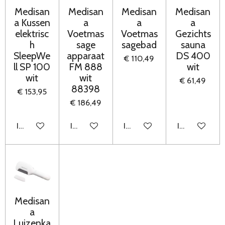
Medisan
Medisan
Medisan
Medisan
a Kussen
a
a
a
elektrisc
Voetmas
Voetmas
Gezichts
h
sage
sagebad
sauna
SleepWe
apparaat
DS 400
€ 110,49
ll SP 100
FM 888
wit
wit
wit
€ 61,49
88398
€ 153,95
€ 186,49
In winkelwagen
In winkelwagen
In winkelwagen
In winkelwag
Medisan
a
Luizenka