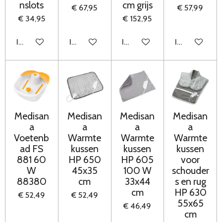
nslots
cm grijs
€ 67,95
€ 57,99
€ 34,95
€ 152,95
In winkelwagen
In winkelwagen
In winkelwagen
In winkelwag
Medisan
Medisan
Medisan
Medisan
a
a
a
a
Voetenb
Warmte
Warmte
Warmte
ad FS
kussen
kussen
kussen
881 60
HP 650
HP 605
voor
W
45x35
100 W
schouder
88380
cm
33x44
s en rug
cm
HP 630
€ 52,49
€ 52,49
55x65
€ 46,49
cm