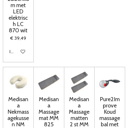
m met
LED
elektrisc
h LC
870 wit
€ 39,49
In winkelwagen
Medisan
Medisan
Medisan
Pure2Im
a
a
a
prove
Nekmass
Massage
Massage
Koud
agekusse
mat MM
matten
massage
n NM
825
2 st MM
bal met