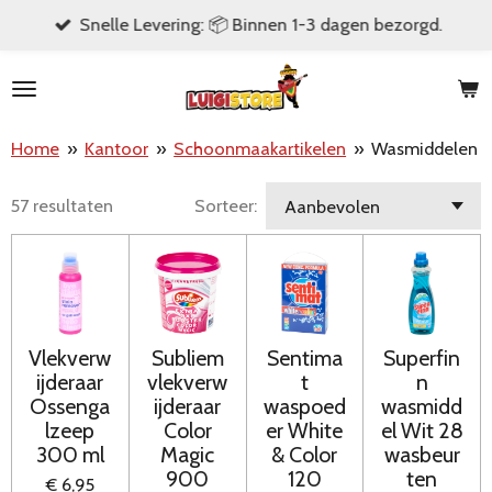
Snelle Levering: 📦 Binnen 1-3 dagen bezorgd.
Ga
direct
naar
de
Home
»
Kantoor
»
Schoonmaakartikelen
»
Wasmiddelen
hoofdinhoud
57 resultaten
Sorteer:
Vlekverw
Subliem
Sentima
Superfin
ijderaar
vlekverw
t
n
Ossenga
ijderaar
waspoed
wasmidd
lzeep
Color
er White
el Wit 28
300 ml
Magic
& Color
wasbeur
900
120
ten
€ 6,95