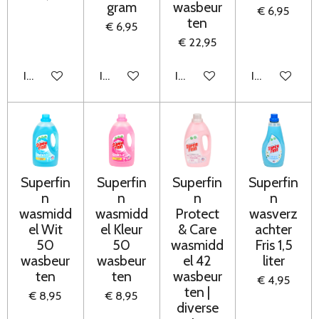
gram
wasbeur
€ 6,95
ten
€ 6,95
€ 22,95
In winkelwagen
In winkelwagen
In winkelwagen
In winkelwag
Superfin
Superfin
Superfin
Superfin
n
n
n
n
wasmidd
wasmidd
Protect
wasverz
el Wit
el Kleur
& Care
achter
50
50
wasmidd
Fris 1,5
wasbeur
wasbeur
el 42
liter
ten
ten
wasbeur
€ 4,95
ten |
€ 8,95
€ 8,95
diverse