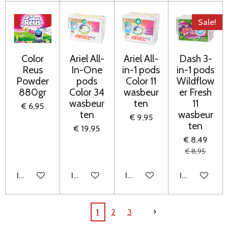
Sale!
Color
Ariel All-
Ariel All-
Dash 3-
Reus
In-One
in-1 pods
in-1 pods
Powder
pods
Color 11
Wildflow
880gr
Color 34
wasbeur
er Fresh
wasbeur
ten
11
€ 6,95
ten
wasbeur
€ 9,95
ten
€ 19,95
€ 8,49
€ 8,95
In winkelwagen
In winkelwagen
In winkelwagen
In winkelwag
1
2
3