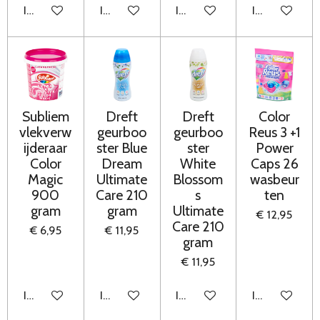
In winkelwagen
In winkelwagen
In winkelwagen
In winkelwag
Subliem
Dreft
Dreft
Color
vlekverw
geurboo
geurboo
Reus 3 +1
ijderaar
ster Blue
ster
Power
Color
Dream
White
Caps 26
Magic
Ultimate
Blossom
wasbeur
900
Care 210
s
ten
gram
gram
Ultimate
€ 12,95
Care 210
€ 6,95
€ 11,95
gram
€ 11,95
In winkelwagen
In winkelwagen
In winkelwagen
In winkelwag