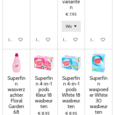
variante
n
€ 7,95
In winkelwagen
In winkelwagen
In winkelwagen
In winkelwag
Superfin
Superfin
Superfin
Superfin
n
n 4-in-1
n 4-in-1
n
wasverz
pods
pods
waspoed
achter
Kleur 18
White 18
er White
Floral
wasbeur
wasbeur
30
Garden
ten
ten
wasbeur
68
ten
€ 8,95
€ 8,95