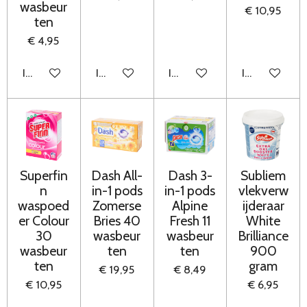
wasbeur
€ 10,95
ten
€ 4,95
In winkelwagen
In winkelwagen
In winkelwagen
In winkelwag
Superfin
Dash All-
Dash 3-
Subliem
n
in-1 pods
in-1 pods
vlekverw
waspoed
Zomerse
Alpine
ijderaar
er Colour
Bries 40
Fresh 11
White
30
wasbeur
wasbeur
Brilliance
wasbeur
ten
ten
900
ten
gram
€ 19,95
€ 8,49
€ 10,95
€ 6,95