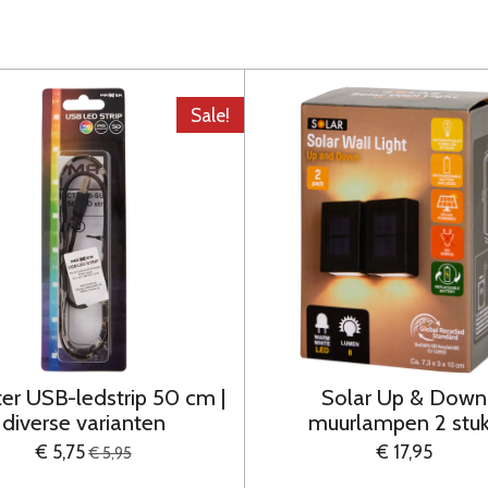
Sale!
er USB-ledstrip 50 cm |
Solar Up & Down
diverse varianten
muurlampen 2 stu
€ 5,75
€ 17,95
€ 5,95