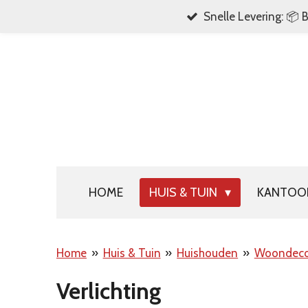
Snelle Levering: 📦 
Ga
direct
naar
de
hoofdinhoud
HOME
HUIS & TUIN
KANTO
Home
»
Huis & Tuin
»
Huishouden
»
Woondeco
Verlichting