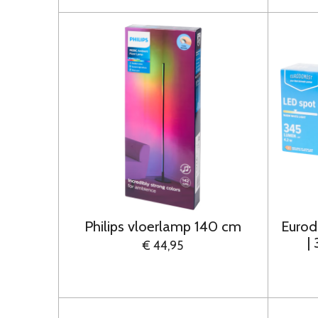
Philips vloerlamp 140 cm
Eurod
|
€ 44,95