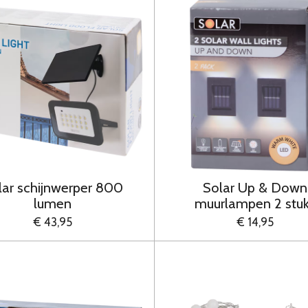
lar schijnwerper 800
Solar Up & Down
lumen
muurlampen 2 stu
€ 43,95
€ 14,95