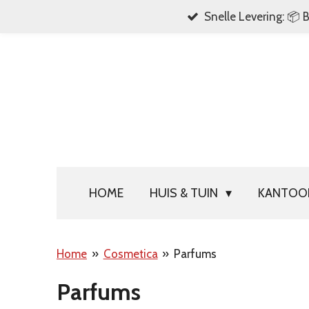
Snelle Levering: 📦 
Ga
direct
naar
de
hoofdinhoud
HOME
HUIS & TUIN
KANTO
Home
»
Cosmetica
»
Parfums
Parfums