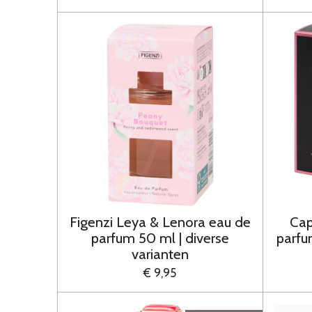
Figenzi Leya & Lenora eau de
Cap
parfum 50 ml | diverse
parfu
varianten
€ 9,95