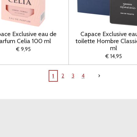
ace Exclusive eau de
Capace Exclusive ea
arfum Celia 100 ml
toilette Hombre Class
ml
€ 9,95
€ 14,95
1
2
3
4