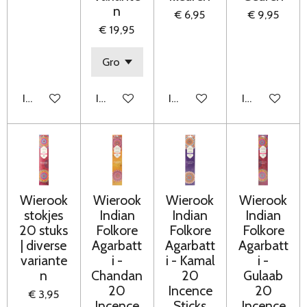
n
€ 6,95
€ 9,95
€ 19,95
In winkelwagen
In winkelwagen
In winkelwagen
In winkelwag
Wierook
Wierook
Wierook
Wierook
stokjes
Indian
Indian
Indian
20 stuks
Folkore
Folkore
Folkore
| diverse
Agarbatt
Agarbatt
Agarbatt
variante
i -
i - Kamal
i -
n
Chandan
20
Gulaab
20
Incence
20
€ 3,95
Incence
Sticks
Incence