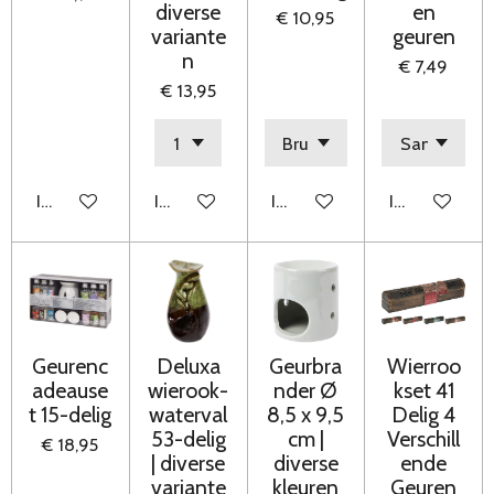
diverse
en
€ 10,95
variante
geuren
n
€ 7,49
€ 13,95
In winkelwagen
In winkelwagen
In winkelwagen
In winkelwag
Geurenc
Deluxa
Geurbra
Wierroo
adeause
wierook-
nder Ø
kset 41
t 15-delig
waterval
8,5 x 9,5
Delig 4
53-delig
cm |
Verschill
€ 18,95
| diverse
diverse
ende
variante
kleuren
Geuren