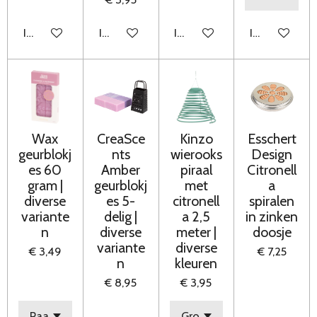
In winkelwagen
In winkelwagen
In winkelwagen
In winkelwag
Wax
CreaSce
Kinzo
Esschert
geurblokj
nts
wierooks
Design
es 60
Amber
piraal
Citronell
gram |
geurblokj
met
a
diverse
es 5-
citronell
spiralen
variante
delig |
a 2,5
in zinken
n
diverse
meter |
doosje
variante
diverse
€ 3,49
€ 7,25
n
kleuren
€ 8,95
€ 3,95