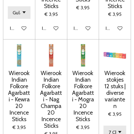
Sticks
Sticks
€ 3,95
€ 3,95
€ 3,95
In winkelwagen
In winkelwagen
In winkelwagen
In winkelwag
Wierook
Wierook
Wierook
Wierook
Indian
Indian
Indian
stokjes
Folkore
Folkore
Folkore
12 stuks |
Agarbatt
Agarbatt
Agarbatt
diverse
i - Kewra
i - Nag
i - Mogra
variante
20
Champa
20
n
Incence
20
Incence
€ 3,95
Sticks
Incence
Sticks
Sticks
€ 3,95
€ 3,95
€ 3,95