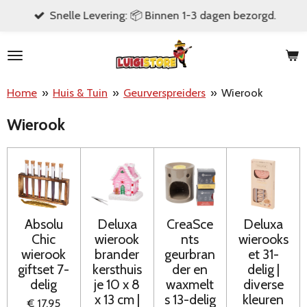
Snelle Levering: 📦 Binnen 1-3 dagen bezorgd.
Ga
direct
naar
de
Home
»
Huis & Tuin
»
Geurverspreiders
»
Wierook
hoofdinhoud
Wierook
Absolu
Deluxa
CreaSce
Deluxa
Chic
wierook
nts
wierooks
wierook
brander
geurbran
et 31-
giftset 7-
kersthuis
der en
delig |
delig
je 10 x 8
waxmelt
diverse
x 13 cm |
s 13-delig
kleuren
€ 17,95