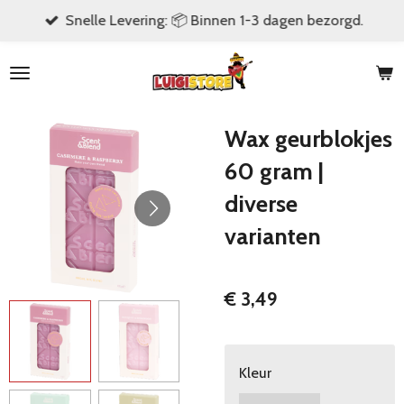
Snelle Levering: 📦 Binnen 1-3 dagen bezorgd.
Ga
direct
naar
de
hoofdinhoud
Wax geurblokjes
60 gram |
diverse
varianten
€ 3,49
Kleur