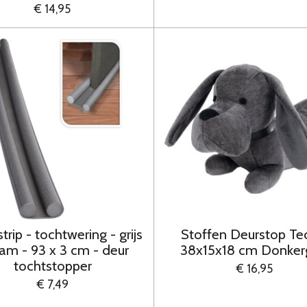
€ 14,95
trip - tochtwering - grijs
Stoffen Deurstop Te
oam - 93 x 3 cm - deur
38x15x18 cm Donkerg
tochtstopper
€ 16,95
€ 7,49