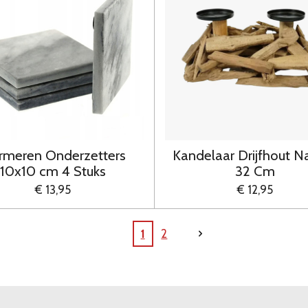
rmeren Onderzetters
Kandelaar Drijfhout Na
10x10 cm 4 Stuks
32 Cm
€ 13,95
€ 12,95
1
2