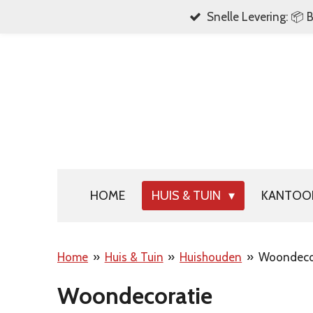
Snelle Levering: 📦 
Ga
direct
naar
de
hoofdinhoud
HOME
HUIS & TUIN
KANTO
Home
»
Huis & Tuin
»
Huishouden
»
Woondeco
Woondecoratie