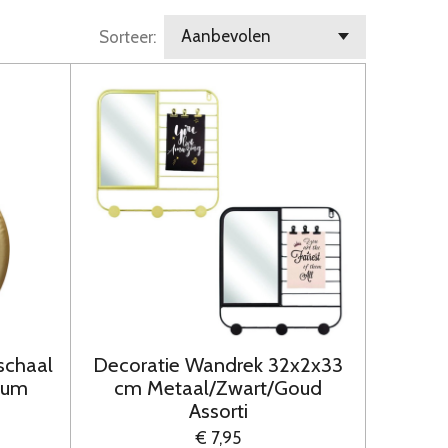
Sorteer:
schaal
Decoratie Wandrek 32x2x33
ium
cm Metaal/Zwart/Goud
Assorti
€ 7,95