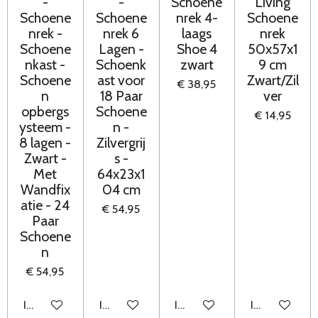
-
-
Schoene
Living
Schoene
Schoene
nrek 4-
Schoene
nrek -
nrek 6
laags
nrek
Schoene
Lagen -
Shoe 4
50x57x1
nkast -
Schoenk
zwart
9 cm
Schoene
ast voor
Zwart/Zil
€ 38,95
n
18 Paar
ver
opbergs
Schoene
€ 14,95
ysteem -
n -
8 lagen -
Zilvergrij
Zwart -
s -
Met
64x23x1
Wandfix
04 cm
atie - 24
€ 54,95
Paar
Schoene
n
€ 54,95
In winkelwagen
In winkelwagen
In winkelwagen
In winkelwag