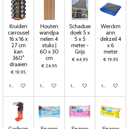
Kruiden
Houten
Schaduw
Werckm
carrousel
wandpa
doek 5 x
ann
16 x 16 x
nelen 4
5 x 5
dekzeil 4
27 cm
stuks |
meter -
x 6
kan
60 x 30
Grijs
meter
360°
cm
€ 44,95
€ 19,95
draaien
€ 24,95
€ 19,95
In winkelwagen
In winkelwagen
In winkelwagen
In winkelwag
Gasbran
Spargo
Spargo
Spargo