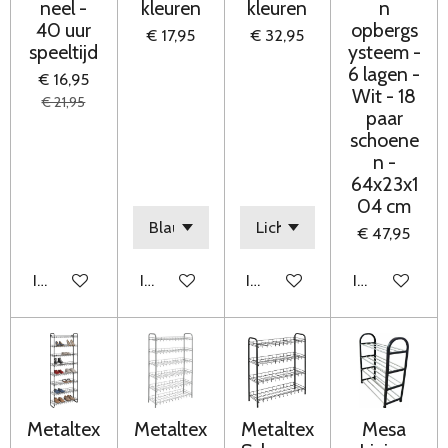
neel -
kleuren
kleuren
n
40 uur
opbergs
€ 17,95
€ 32,95
speeltijd
ysteem -
6 lagen -
€ 16,95
Wit - 18
€ 21,95
paar
schoene
n -
64x23x1
04 cm
€ 47,95
In winkelwagen
In winkelwagen
In winkelwagen
In winkelwag
Metaltex
Metaltex
Metaltex
Mesa