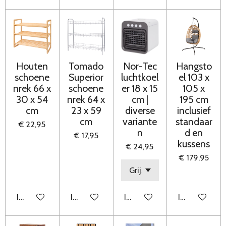
Houten
Tomado
Nor-Tec
Hangsto
schoene
Superior
luchtkoel
el 103 x
nrek 66 x
schoene
er 18 x 15
105 x
30 x 54
nrek 64 x
cm |
195 cm
cm
23 x 59
diverse
inclusief
cm
variante
standaar
€ 22,95
n
d en
€ 17,95
kussens
€ 24,95
€ 179,95
In winkelwagen
In winkelwagen
In winkelwagen
In winkelwag