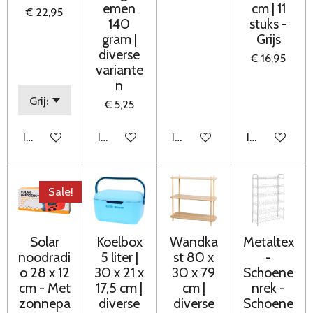
emen
cm | 11
€ 22,95
140
stuks -
gram |
Grijs
diverse
€ 16,95
variante
n
€ 5,25
In winkelwagen
In winkelwagen
In winkelwagen
In winkelwag
Sale!
Solar
Koelbox
Wandka
Metaltex
noodradi
5 liter |
st 80 x
-
o 28 x 12
30 x 21 x
30 x 79
Schoene
cm - Met
17,5 cm |
cm |
nrek -
zonnepa
diverse
diverse
Schoene