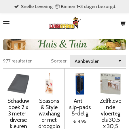
Snelle Levering: 📦 Binnen 1-3 dagen bezorgd.
Ga
direct
naar
de
hoofdinhoud
977 resultaten
Sorteer:
Schaduw
Seasons
Anti-
Zelfkleve
doek 2 x
& Style
slip-pads
nde
3 meter |
waxhang
8-delig
vloerteg
diverse
er met
els 30,5
€ 4,95
kleuren
droogblo
x 30,5