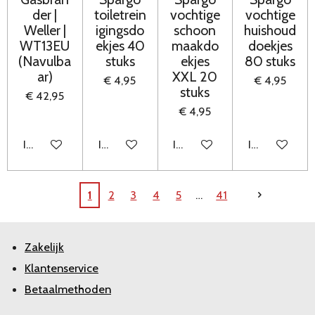
der |
toiletrein
vochtige
vochtige
Weller |
igingsdo
schoon
huishoud
WT13EU
ekjes 40
maakdo
doekjes
(Navulba
stuks
ekjes
80 stuks
ar)
XXL 20
€ 4,95
€ 4,95
stuks
€ 42,95
€ 4,95
In winkelwagen
In winkelwagen
In winkelwagen
In winkelwag
1
2
3
4
5
41
Zakelijk
Klantenservice
Betaalmethoden