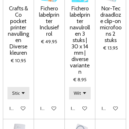
Crafts &
Fichero
Fichero
Nor-Tec
Co
labelprin
labelprin
draadloz
pocket
ter
ter
e clip-on
printer
Inclusief
navulroll
microfoo
navulling
rol
en 3
ns 2
en
stuks |
stuks
€ 49,95
Diverse
30 x 14
€ 13,95
kleuren
mm |
diverse
€ 10,95
variante
n
€ 8,95
In winkelwagen
In winkelwagen
In winkelwagen
In winkelwag