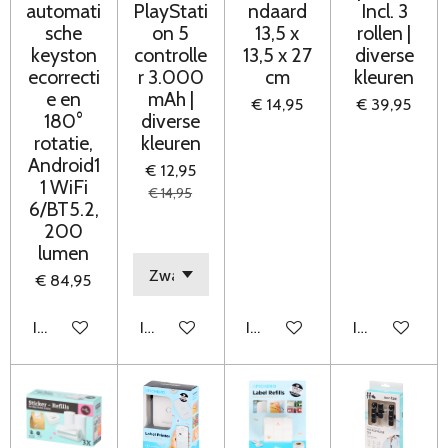
automati
PlayStati
ndaard
Incl. 3
sche
on 5
13,5 x
rollen |
keyston
controlle
13,5 x 27
diverse
ecorrecti
r 3.000
cm
kleuren
e en
mAh |
€ 14,95
€ 39,95
180°
diverse
rotatie,
kleuren
Android1
€ 12,95
1 WiFi
€ 14,95
6/BT5.2,
200
lumen
€ 84,95
In winkelwagen
In winkelwagen
In winkelwagen
In winkelwag