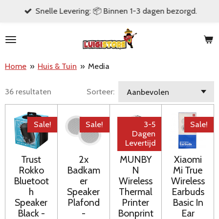
Snelle Levering: 📦 Binnen 1-3 dagen bezorgd.
Ga
direct
naar
de
Home
»
Huis & Tuin
»
Media
hoofdinhoud
36 resultaten
Sorteer:
Sale!
Sale!
3-5
Sale!
Dagen
Levertijd
Trust
2x
MUNBY
Xiaomi
Rokko
Badkam
N
Mi True
Bluetoot
er
Wireless
Wireless
h
Speaker
Thermal
Earbuds
Speaker
Plafond
Printer
Basic In
Black -
-
Bonprint
Ear