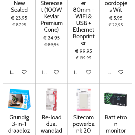
New
Stereose
er
oordopje
Sealed
t (100W
80mm -
s Wit
Kevlar
WiFi &
€ 23,95
€ 5,95
Premium
USB +
€ 87,95
€ 22,95
Cone)
Ethernet
Bonprint
€ 24,95
er
€ 89,95
€ 99,95
€ 199,95
In winkelwagen
In winkelwagen
In winkelwagen
In winkelwag
Grundig
Re-load
Sitecom
Battletro
3-in-1
dual
powerba
n
draadloz
wandlad
nk 20
monitor