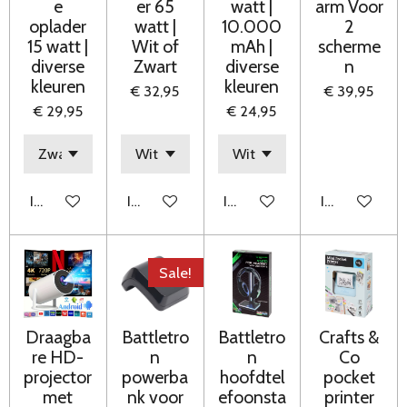
e
er 65
watt |
arm Voor
oplader
watt |
10.000
2
15 watt |
Wit of
mAh |
scherme
diverse
Zwart
diverse
n
kleuren
kleuren
€ 32,95
€ 39,95
€ 29,95
€ 24,95
In winkelwagen
In winkelwagen
In winkelwagen
In winkelwag
Sale!
Draagba
Battletro
Battletro
Crafts &
re HD-
n
n
Co
projector
powerba
hoofdtel
pocket
met
nk voor
efoonsta
printer