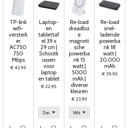
TP-link
Laptop-
Re-load
Re-load
wifi-
en
draadloz
snel-
versterk
tablettaf
e
ladende
er
el 39 x
magneti
powerba
AC750
29 cm |
sche
nk 18
750
Schootk
powerba
watt |
Mbps
ussen
nk 15
20.000
voor
watt |
mAh
€ 42,95
laptop
5000
€ 39,95
en tablet
mAh |
diverse
€ 22,95
kleuren
€ 23,95
In winkelwagen
In winkelwagen
In winkelwagen
In winkelwag