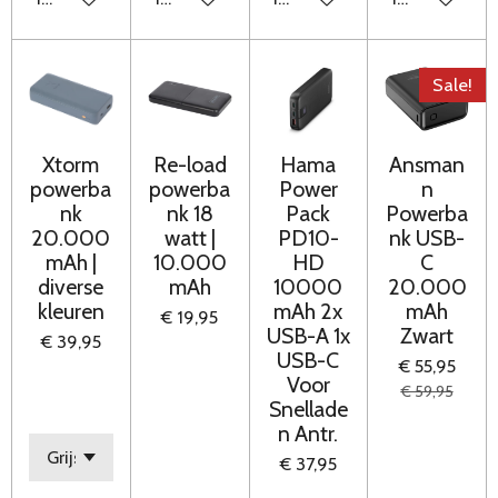
Sale!
Xtorm
Re-load
Hama
Ansman
powerba
powerba
Power
n
nk
nk 18
Pack
Powerba
20.000
watt |
PD10-
nk USB-
mAh |
10.000
HD
C
diverse
mAh
10000
20.000
kleuren
mAh 2x
mAh
€ 19,95
USB-A 1x
Zwart
€ 39,95
USB-C
€ 55,95
Voor
€ 59,95
Snellade
n Antr.
€ 37,95