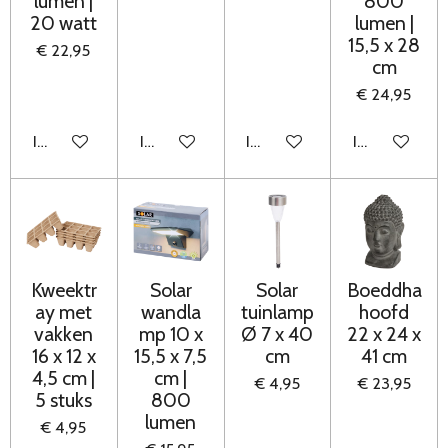
lumen |
800
20 watt
lumen |
15,5 x 28
€ 22,95
cm
€ 24,95
In winkelwagen
In winkelwagen
In winkelwagen
In winkelwag
Kweektr
Solar
Solar
Boeddha
ay met
wandla
tuinlamp
hoofd
vakken
mp 10 x
Ø 7 x 40
22 x 24 x
16 x 12 x
15,5 x 7,5
cm
41 cm
4,5 cm |
cm |
€ 4,95
€ 23,95
5 stuks
800
lumen
€ 4,95