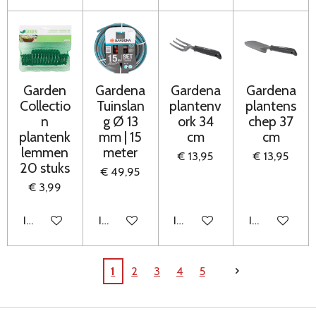
Garden
Gardena
Gardena
Gardena
Collectio
Tuinslan
plantenv
plantens
n
g Ø 13
ork 34
chep 37
plantenk
mm | 15
cm
cm
lemmen
meter
€ 13,95
€ 13,95
20 stuks
€ 49,95
€ 3,99
In winkelwagen
In winkelwagen
In winkelwagen
In winkelwag
1
2
3
4
5