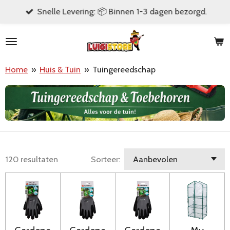
Snelle Levering: 📦 Binnen 1-3 dagen bezorgd.
Ga
direct
naar
de
Home
»
Huis & Tuin
»
Tuingereedschap
hoofdinhoud
120 resultaten
Sorteer: