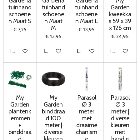
Gardena
Gardena
Gardena
My
tuinhand
tuinhand
tuinhand
Garden
schoene
schoene
schoene
kweekka
n Maat S
n Maat
n Maat L
s 59 x 39
M
x 126 cm
€ 7,25
€ 13,95
€ 13,95
€ 24,95
In winkelwagen
In winkelwagen
In winkelwagen
In winkelwag
My
My
Parasol
Parasol
Garden
Garden
Ø 3
∅ 3
plantenk
binddraa
meter
meter |
lemmen
d 100
met
diverse
+
meter |
draaime
kleuren
binddraa
diverse
chanism
met
d
kleuren
e
handig