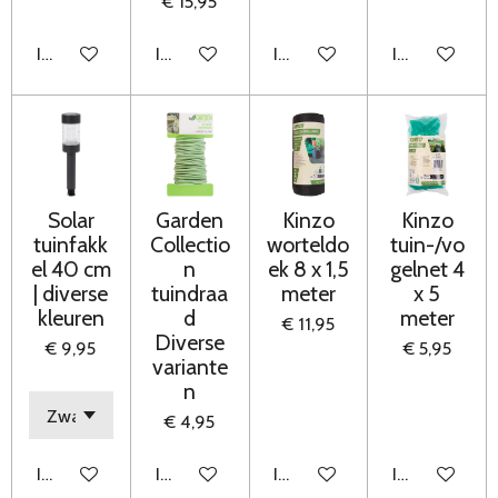
€ 15,95
In winkelwagen
In winkelwagen
In winkelwagen
In winkelwag
Solar
Garden
Kinzo
Kinzo
tuinfakk
Collectio
worteldo
tuin-/vo
el 40 cm
n
ek 8 x 1,5
gelnet 4
| diverse
tuindraa
meter
x 5
kleuren
d
meter
€ 11,95
Diverse
€ 9,95
€ 5,95
variante
n
€ 4,95
In winkelwagen
In winkelwagen
In winkelwagen
In winkelwag