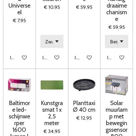
Universe
draaime
€ 10,95
€ 59,95
el
chanism
e
€ 7,95
€ 59,95
In winkelwagen
In winkelwagen
In winkelwagen
In winkelwag
Baltimor
Kunstgra
Planttaxi
Solar
e led-
smat 1 x
Ø 40 cm
muurlam
schijnwe
2,5
p met
€ 12,95
rper
meter
bewegin
1600
gssensor
€ 34,95