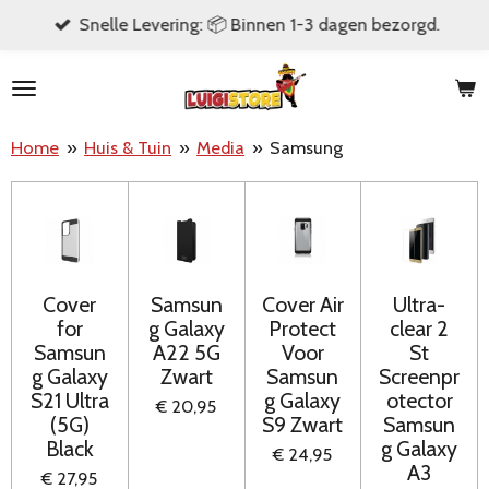
Snelle Levering: 📦 Binnen 1-3 dagen bezorgd.
Ga
direct
naar
de
Home
»
Huis & Tuin
»
Media
»
Samsung
hoofdinhoud
Cover
Samsun
Cover Air
Ultra-
for
g Galaxy
Protect
clear 2
Samsun
A22 5G
Voor
St
g Galaxy
Zwart
Samsun
Screenpr
S21 Ultra
g Galaxy
otector
€ 20,95
(5G)
S9 Zwart
Samsun
Black
g Galaxy
€ 24,95
A3
€ 27,95