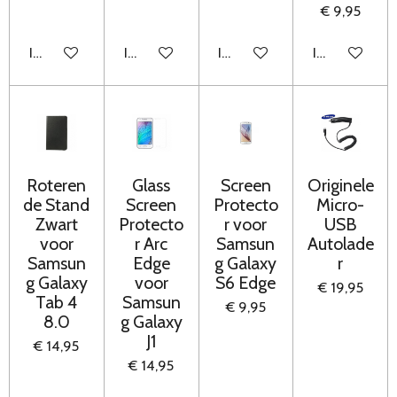
€ 9,95
In winkelwagen
In winkelwagen
In winkelwagen
In winkelwag
Roteren
Glass
Screen
Originele
de Stand
Screen
Protecto
Micro-
Zwart
Protecto
r voor
USB
voor
r Arc
Samsun
Autolade
Samsun
Edge
g Galaxy
r
g Galaxy
voor
S6 Edge
€ 19,95
Tab 4
Samsun
€ 9,95
8.0
g Galaxy
J1
€ 14,95
€ 14,95