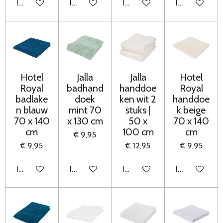
In winkelwagen
In winkelwagen
In winkelwagen
In winkelwag
Hotel
Jalla
Jalla
Hotel
Royal
badhand
handdoe
Royal
badlake
doek
ken wit 2
handdoe
n blauw
mint 70
stuks |
k beige
70 x 140
x 130 cm
50 x
70 x 140
cm
100 cm
cm
€ 9,95
€ 9,95
€ 12,95
€ 9,95
In winkelwagen
In winkelwagen
In winkelwagen
In winkelwag