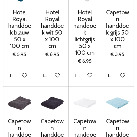
Hotel
Hotel
Hotel
Capetow
Royal
Royal
Royal
n
handdoe
handdoe
handdoe
handdoe
k blauw
k wit 50
k
k grijs 50
50 x
x 100
lichtgrijs
x 100
100 cm
cm
50 x
cm
100 cm
€ 5,95
€ 6,95
€ 3,95
€ 6,95
In winkelwagen
In winkelwagen
In winkelwagen
In winkelwag
Capetow
Capetow
Capetow
Capetow
n
n
n
n
handdoe
handdoe
handdoe
handdoe