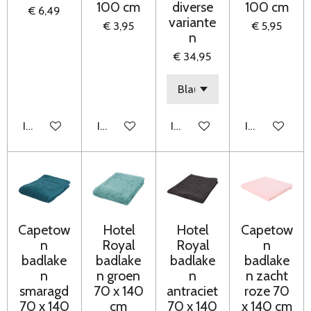
100 cm
diverse
100 cm
€ 6,49
variante
€ 3,95
€ 5,95
n
€ 34,95
In winkelwagen
In winkelwagen
In winkelwagen
In winkelwag
Capetow
Hotel
Hotel
Capetow
n
Royal
Royal
n
badlake
badlake
badlake
badlake
n
n groen
n
n zacht
smaragd
70 x 140
antraciet
roze 70
70 x 140
cm
70 x 140
x 140 cm