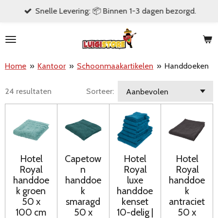
Snelle Levering: 📦 Binnen 1-3 dagen bezorgd.
Ga
direct
naar
de
Home
»
Kantoor
»
Schoonmaakartikelen
»
Handdoeken
hoofdinhoud
24 resultaten
Sorteer:
Hotel
Capetow
Hotel
Hotel
Royal
n
Royal
Royal
handdoe
handdoe
luxe
handdoe
k groen
k
handdoe
k
50 x
smaragd
kenset
antraciet
100 cm
50 x
10-delig |
50 x