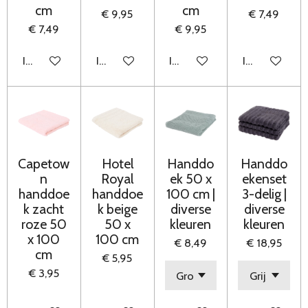
cm
cm
€ 9,95
€ 7,49
€ 7,49
€ 9,95
In winkelwagen
In winkelwagen
In winkelwagen
In winkelwag
Capetow
Hotel
Handdo
Handdo
n
Royal
ek 50 x
ekenset
handdoe
handdoe
100 cm |
3-delig |
k zacht
k beige
diverse
diverse
roze 50
50 x
kleuren
kleuren
x 100
100 cm
€ 8,49
€ 18,95
cm
€ 5,95
€ 3,95