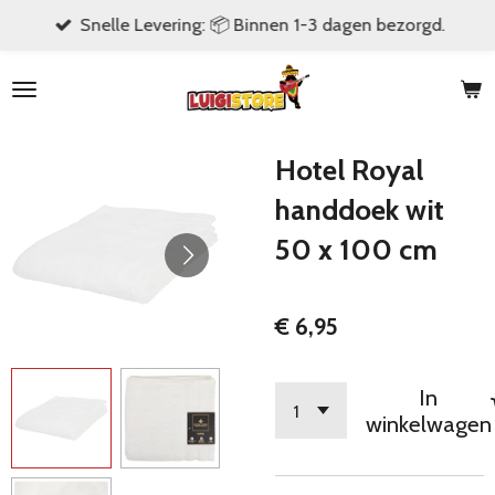
Snelle Levering: 📦 Binnen 1-3 dagen bezorgd.
Ga
direct
naar
de
hoofdinhoud
Hotel Royal
handdoek wit
50 x 100 cm
€ 6,95
In
winkelwagen