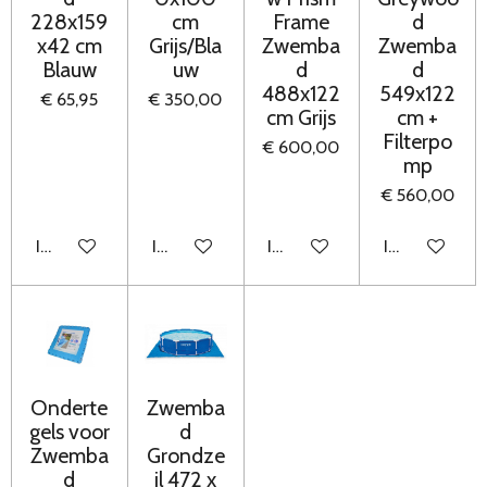
228x159
cm
Frame
d
x42 cm
Grijs/Bla
Zwemba
Zwemba
Blauw
uw
d
d
488x122
549x122
€ 65,95
€ 350,00
cm Grijs
cm +
Filterpo
€ 600,00
mp
€ 560,00
In winkelwagen
In winkelwagen
In winkelwagen
In winkelwag
Onderte
Zwemba
gels voor
d
Zwemba
Grondze
d
il 472 x