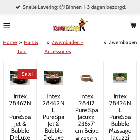
Snelle Levering: 📦 Binnen 1-3 dagen bezorgd.
Ga
direct
naar
de
Home
»
Huis &
»
Zwembaden +
»
Zwembaden
hoofdinhoud
Tuin
Accessoires
Sale!
Intex
Intex
Intex
Intex
28462N
28462N
28412
28426N
L
L
Pure Spa
L
PureSpa
PureSpa
Jacuzzi
PureSpa
Jet &
Jet &
236x71
Bubble
Bubble
Bubble
cm Beige
Massage
DeLuxe
DeLuxe
Jacuzzi
€ 695,00