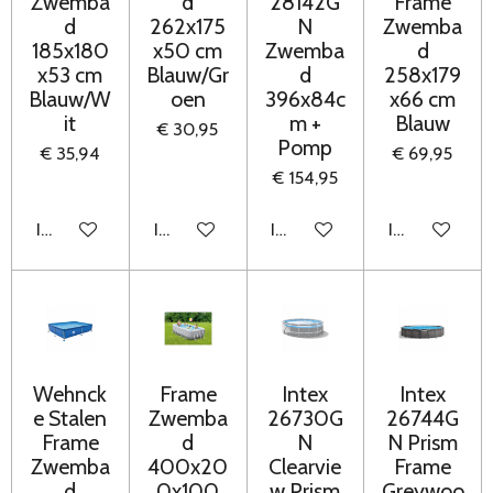
Zwemba
d
28142G
Frame
d
262x175
N
Zwemba
185x180
x50 cm
Zwemba
d
x53 cm
Blauw/Gr
d
258x179
Blauw/W
oen
396x84c
x66 cm
it
m +
Blauw
€ 30,95
Pomp
€ 35,94
€ 69,95
€ 154,95
In winkelwagen
In winkelwagen
In winkelwagen
In winkelwag
Wehnck
Frame
Intex
Intex
e Stalen
Zwemba
26730G
26744G
Frame
d
N
N Prism
Zwemba
400x20
Clearvie
Frame
d
0x100
w Prism
Greywoo