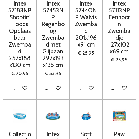
Intex
Intex
Intex
Intex
57183NP
57453N
57440N
57113NP
Shootin'
P
P Walvis
Eenhoor
Hoops
Regenbo
Zwemba
n
Opblaas
og
d
Zwemba
baar
Zwemba
201x196
dje
Zwemba
d met
x91 cm
127x102
d
Glijbaan
x69 cm
€ 25,95
257x188
297x193
€ 25,95
x130 cm
x135 cm
€ 70,95
€ 53,95
In winkelwagen
In winkelwagen
In winkelwagen
In winkelwag
Collectio
Intex
Soft
Paw