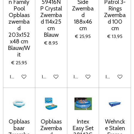
n Family
59416N
Side
Patrol 3-
Pool
P Crystal
Zwemba
Rings
Opblaas
Zwemba
d
Zwemba
zwemba
d 114x25
188x46
d 100
d
cm
cm
cm
203x152
Blauw
€ 25,95
€ 13,95
x48 cm
€ 8,95
Blauw/W
it
€ 25,95
In winkelwagen
In winkelwagen
In winkelwagen
In winkelwag
Opblaas
Opblaas
Intex
Wehnck
baar
Zwemba
Easy Set
e Stalen