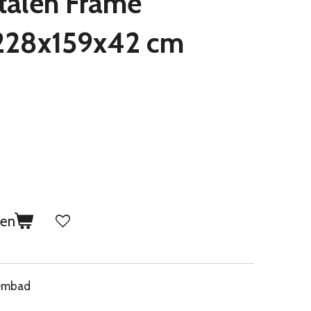
talen Frame
28x159x42 cm
gen
wembad