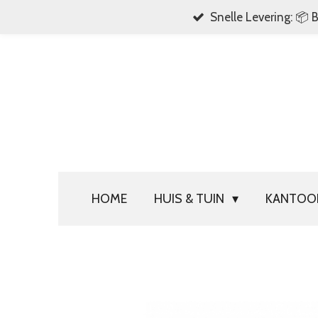
Snelle Levering: 📦 
Ga
direct
naar
de
hoofdinhoud
HOME
HUIS & TUIN
KANTO