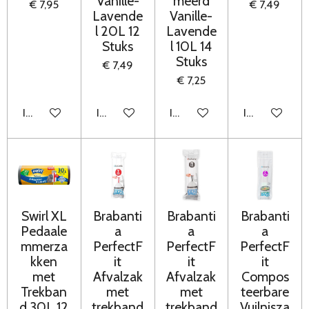
Vanille-
meerd
€ 7,95
€ 7,49
Lavende
Vanille-
l 20L 12
Lavende
Stuks
l 10L 14
Stuks
€ 7,49
€ 7,25
In winkelwagen
In winkelwagen
In winkelwagen
In winkelwag
Swirl XL
Brabanti
Brabanti
Brabanti
Pedaale
a
a
a
mmerza
PerfectF
PerfectF
PerfectF
kken
it
it
it
met
Afvalzak
Afvalzak
Compos
Trekban
met
met
teerbare
d 30L 12
trekband
trekband
Vuilnisza