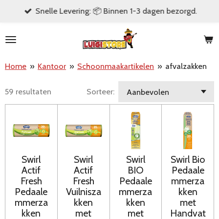
Snelle Levering: 📦 Binnen 1-3 dagen bezorgd.
Ga
direct
naar
de
Home
»
Kantoor
»
Schoonmaakartikelen
»
afvalzakken
hoofdinhoud
59 resultaten
Sorteer:
Swirl
Swirl
Swirl
Swirl Bio
Actif
Actif
BIO
Pedaale
Fresh
Fresh
Pedaale
mmerza
Pedaale
Vuilnisza
mmerza
kken
mmerza
kken
kken
met
kken
met
met
Handvat