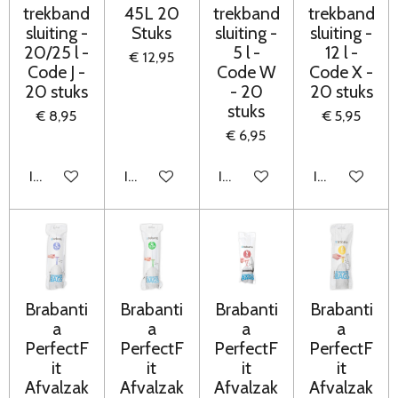
trekband
45L 20
trekband
trekband
sluiting -
Stuks
sluiting -
sluiting -
20/25 l -
5 l -
12 l -
€ 12,95
Code J -
Code W
Code X -
20 stuks
- 20
20 stuks
stuks
€ 8,95
€ 5,95
€ 6,95
In winkelwagen
In winkelwagen
In winkelwagen
In winkelwag
Brabanti
Brabanti
Brabanti
Brabanti
a
a
a
a
PerfectF
PerfectF
PerfectF
PerfectF
it
it
it
it
Afvalzak
Afvalzak
Afvalzak
Afvalzak