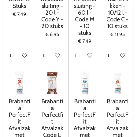
Stuks
sluiting -
sluiting -
kken -
20 l -
60 l -
10/12 l -
€ 7,49
Code Y -
Code M
Code C -
20 stuks
- 10
10 stuks
stuks
€ 6,95
€ 11,95
€ 7,49
In winkelwagen
In winkelwagen
In winkelwagen
In winkelwag
Brabanti
Brabanti
Brabanti
Brabanti
a
a
a
a
PerfectF
Perfectfi
PerfectF
PerfectF
it
t
it
it
Afvalzak
Afvalzak
Afvalzak
Afvalzak
met
Code L
met
met