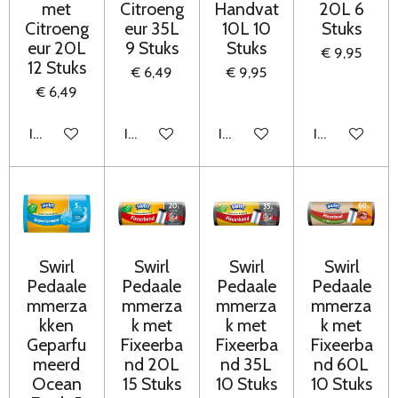
met
Citroeng
Handvat
20L 6
Citroeng
eur 35L
10L 10
Stuks
eur 20L
9 Stuks
Stuks
€ 9,95
12 Stuks
€ 6,49
€ 9,95
€ 6,49
In winkelwagen
In winkelwagen
In winkelwagen
In winkelwag
Swirl
Swirl
Swirl
Swirl
Pedaale
Pedaale
Pedaale
Pedaale
mmerza
mmerza
mmerza
mmerza
kken
k met
k met
k met
Geparfu
Fixeerba
Fixeerba
Fixeerba
meerd
nd 20L
nd 35L
nd 60L
Ocean
15 Stuks
10 Stuks
10 Stuks