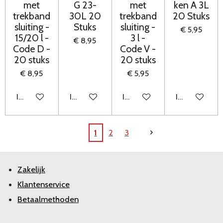
met
G 23-
met
ken A 3L
trekband
30L 20
trekband
20 Stuks
sluiting -
Stuks
sluiting -
€ 5,95
15/20 l -
3 l -
€ 8,95
Code D -
Code V -
20 stuks
20 stuks
€ 8,95
€ 5,95
In winkelwagen
In winkelwagen
In winkelwagen
In winkelwag
1
2
3
Zakelijk
Klantenservice
Betaalmethoden