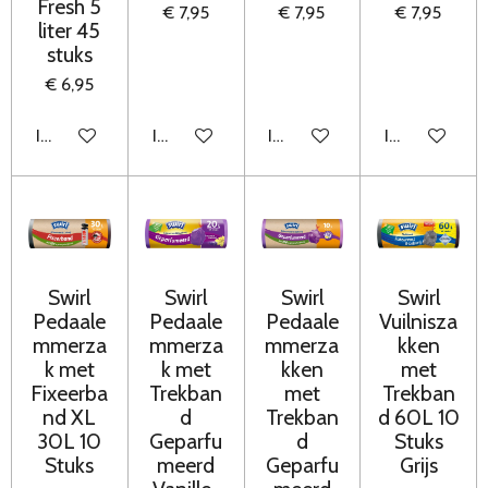
Fresh 5
€ 7,95
€ 7,95
€ 7,95
liter 45
stuks
€ 6,95
In winkelwagen
In winkelwagen
In winkelwagen
In winkelwag
Swirl
Swirl
Swirl
Swirl
Pedaale
Pedaale
Pedaale
Vuilnisza
mmerza
mmerza
mmerza
kken
k met
k met
kken
met
Fixeerba
Trekban
met
Trekban
nd XL
d
Trekban
d 60L 10
30L 10
Geparfu
d
Stuks
Stuks
meerd
Geparfu
Grijs