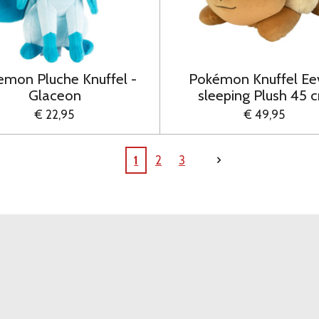
mon Pluche Knuffel -
Pokémon Knuffel Ee
Glaceon
sleeping Plush 45 
€ 22,95
€ 49,95
1
2
3