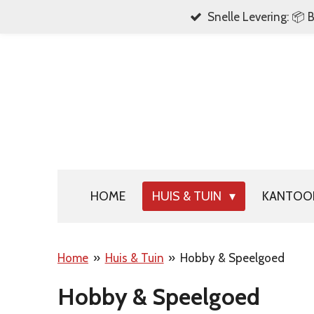
Snelle Levering: 📦 
Ga
direct
naar
de
hoofdinhoud
HOME
HUIS & TUIN
KANTO
Home
»
Huis & Tuin
»
Hobby & Speelgoed
Hobby & Speelgoed