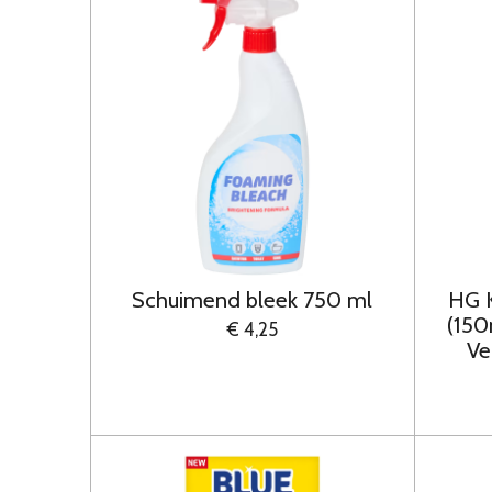
Schuimend bleek 750 ml
HG K
(150
€ 4,25
Ve