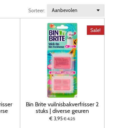
Sorteer:
Sale!
risser
Bin Brite vuilnisbakverfrisser 2
erse
stuks | diverse geuren
€ 3,95
€ 4,25