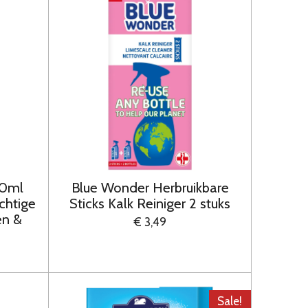
50ml
Blue Wonder Herbruikbare
chtige
Sticks Kalk Reiniger 2 stuks
en &
€ 3,49
Sale!