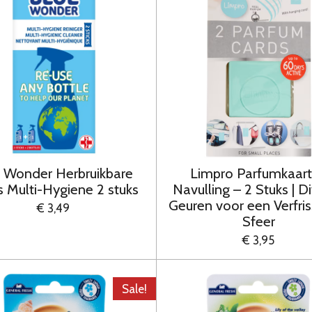
e Wonder Herbruikbare
Limpro Parfumkaar
s Multi-Hygiene 2 stuks
Navulling – 2 Stuks | D
Geuren voor een Verfri
€ 3,49
Sfeer
€ 3,95
Sale!