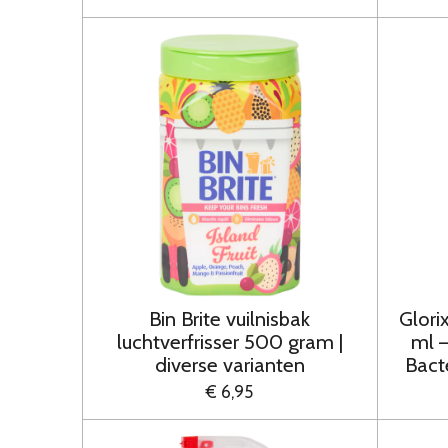
Bin Brite vuilnisbak
Glori
luchtverfrisser 500 gram |
ml 
diverse varianten
Bact
€ 6,95