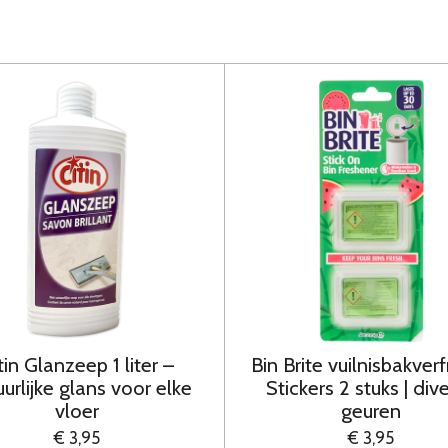
tin Glanzeep 1 liter –
Bin Brite vuilnisbakverf
urlijke glans voor elke
Stickers 2 stuks | div
vloer
geuren
€ 3,95
€ 3,95