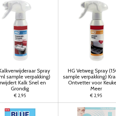
alkverwijderaar Spray
HG Vetweg Spray (1
ml sample verpakking)
sample verpakking) Kra
rwijdert Kalk Snel en
Ontvetter voor Keuk
Grondig
Meer
€ 2,95
€ 2,95