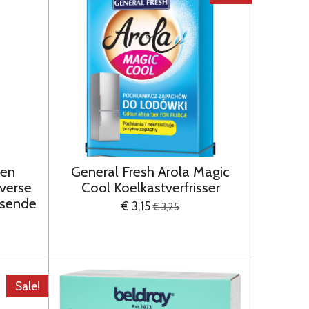
ten
General Fresh Arola Magic
iverse
Cool Koelkastverfrisser
ssende
€ 3,15
€ 3,25
Sale!