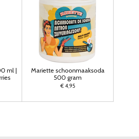
00 ml |
Mariette schoonmaaksoda
rries
500 gram
€ 4,95