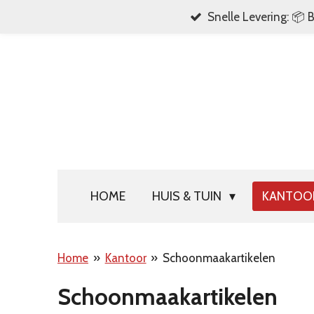
Snelle Levering: 📦 
Ga
direct
naar
de
hoofdinhoud
HOME
HUIS & TUIN
KANTO
Home
»
Kantoor
»
Schoonmaakartikelen
Schoonmaakartikelen