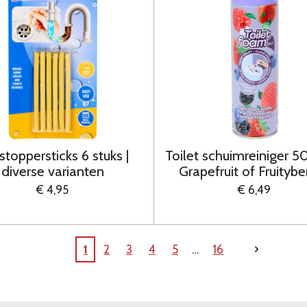
toppersticks 6 stuks |
Toilet schuimreiniger 5
diverse varianten
Grapefruit of Fruitybe
€ 4,95
€ 6,49
1
2
3
4
5
16