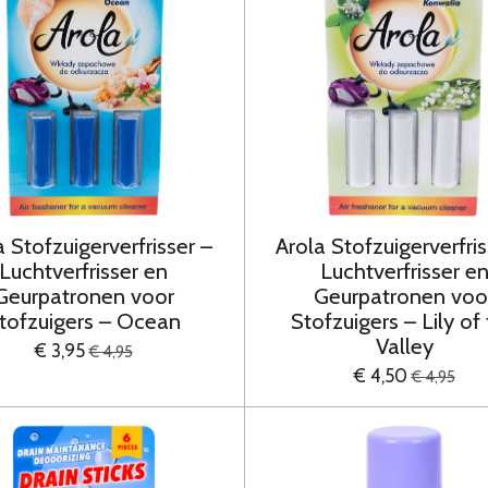
a Stofzuigerverfrisser –
Arola Stofzuigerverfris
Luchtverfrisser en
Luchtverfrisser e
Geurpatronen voor
Geurpatronen voo
tofzuigers – Ocean
Stofzuigers – Lily of
Valley
€ 3,95
€ 4,95
€ 4,50
€ 4,95