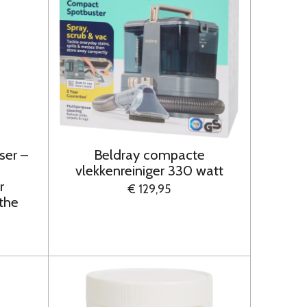
ser –
Beldray compacte
n
vlekkenreiniger 330 watt
r
€ 129,95
 the