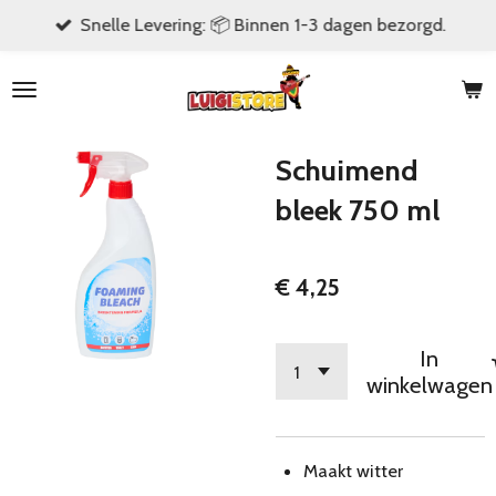
Snelle Levering: 📦 Binnen 1-3 dagen bezorgd.
Ga
direct
naar
de
hoofdinhoud
Schuimend
bleek 750 ml
€ 4,25
In
winkelwagen
Maakt witter