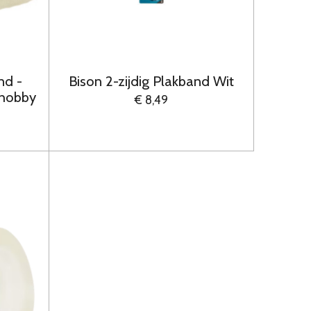
nd -
Bison 2-zijdig Plakband Wit
/hobby
€ 8,49