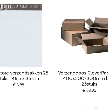
store verzendzakken 25
Verzenddoos CleverPac
tuks | 46,5 x 35 cm
400x500x300mm br
25stuks
€ 3,95
€ 63,95