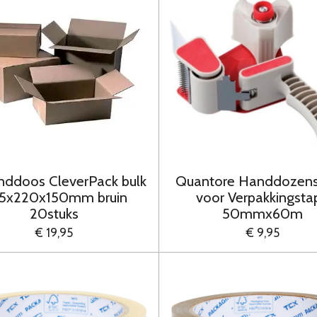
nddoos CleverPack bulk
Quantore Handdozensl
5x220x150mm bruin
voor Verpakkingsta
20stuks
50mmx60m
€ 19,95
€ 9,95