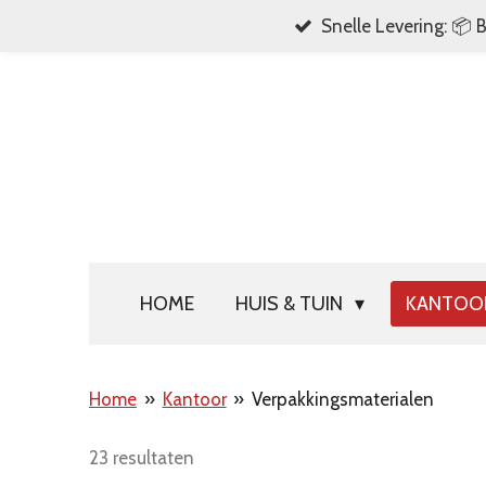
Snelle Levering: 📦 
Ga
direct
naar
de
hoofdinhoud
HOME
HUIS & TUIN
KANTO
Home
»
Kantoor
»
Verpakkingsmaterialen
23 resultaten