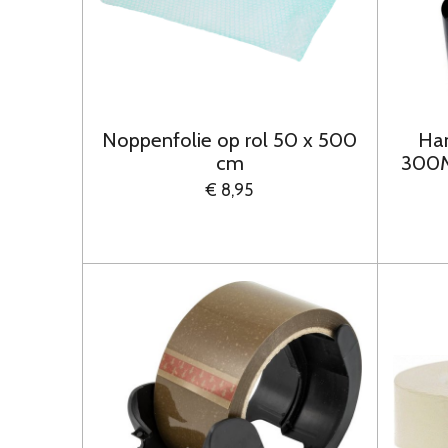
Noppenfolie op rol 50 x 500
Han
cm
300M
€ 8,95