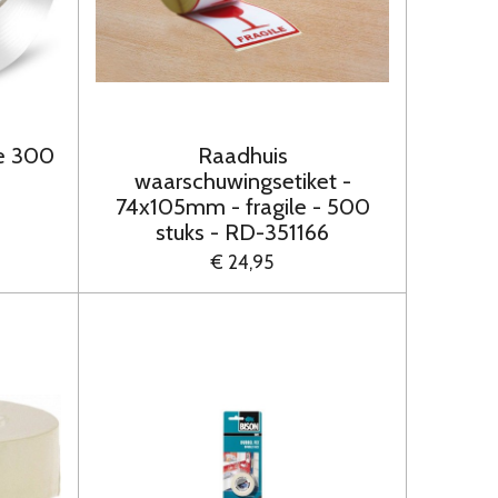
e 300
Raadhuis
waarschuwingsetiket -
74x105mm - fragile - 500
stuks - RD-351166
€ 24,95