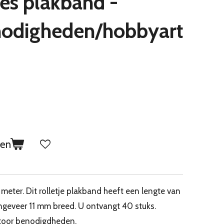
jes plakband -
nodigheden/hobbyart
gen
meter. Dit rolletje plakband heeft een lengte van
ngeveer 11 mm breed. U ontvangt 40 stuks.
toor benodigdheden.