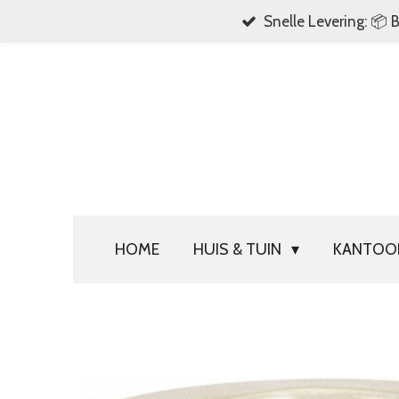
Snelle Levering: 📦 
Ga
direct
naar
de
hoofdinhoud
HOME
HUIS & TUIN
KANTO