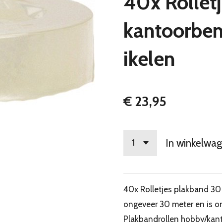
40x Rollet
kantoorbe
ikelen
€ 23,95
In winkelwa
40x Rolletjes plakband 30 
ongeveer 30 meter en is o
Plakbandrollen hobby/kan