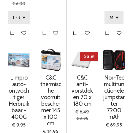
€ 6,00
In winkelwagen
In winkelwagen
In winkelwagen
In winkelwag
Sale!
Limpro
C&C
C&C
Nor-Tec
auto-
thermisc
anti-
multifun
ontvoch
he
vorstdek
ctionele
tiger
voorruit
en 70 x
jumpstar
Herbruik
bescher
180 cm
ter
baar -
mer 145
7200
€ 6,49
400G
x 100
mAh
€ 6,95
cm
€ 9,95
€ 69,95
€ 14,95