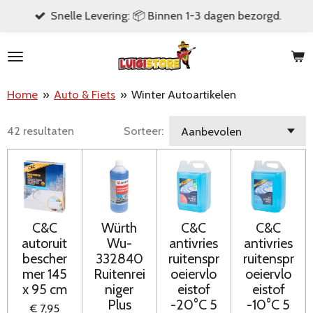
Snelle Levering: 📦 Binnen 1-3 dagen bezorgd.
Ga
direct
naar
de
Home
»
Auto & Fiets
»
Winter Autoartikelen
hoofdinhoud
42 resultaten
Sorteer:
C&C
Würth
C&C
C&C
autoruit
Wu-
antivries
antivries
bescher
332840
ruitenspr
ruitenspr
mer 145
Ruitenrei
oeiervlo
oeiervlo
x 95 cm
niger
eistof
eistof
Plus
-20°C 5
-10°C 5
€ 7,95