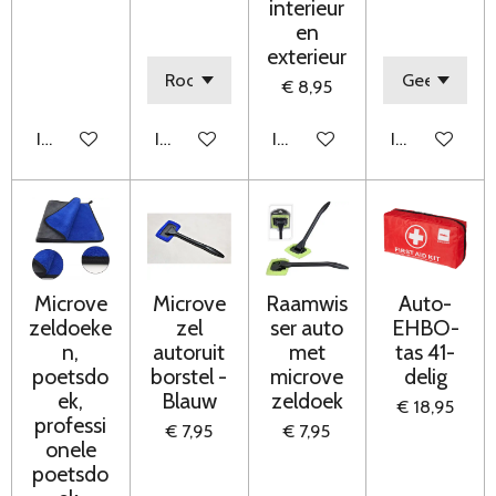
interieur
en
exterieur
€ 8,95
In winkelwagen
In winkelwagen
In winkelwagen
In winkelwag
Microve
Microve
Raamwis
Auto-
zeldoeke
zel
ser auto
EHBO-
n,
autoruit
met
tas 41-
poetsdo
borstel -
microve
delig
ek,
Blauw
zeldoek
€ 18,95
professi
€ 7,95
€ 7,95
onele
poetsdo