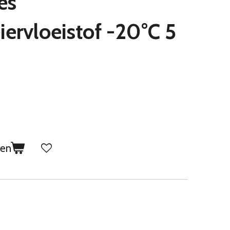
es
iervloeistof -20°C 5
gen