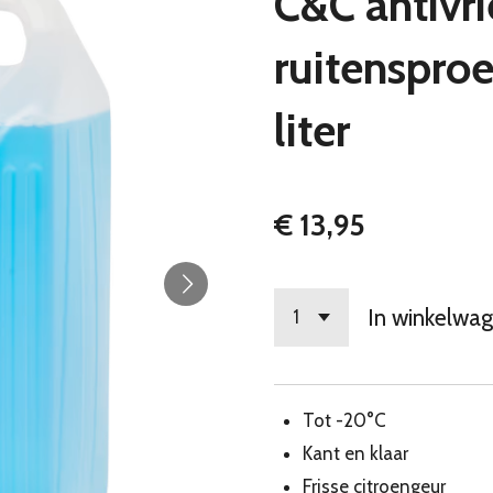
C&C antivri
ruitensproe
liter
€ 13,95
In winkelwa
Tot -20°C
Kant en klaar
Frisse citroengeur