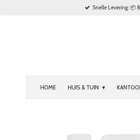
Snelle Levering: 📦 
Ga
direct
naar
de
hoofdinhoud
HOME
HUIS & TUIN
KANTO