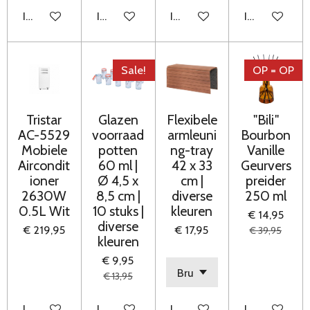
In winkelwagen
In winkelwagen
In winkelwagen
In winkelwag
Sale!
OP = OP
Tristar
Glazen
Flexibele
"Bili"
AC-5529
voorraad
armleuni
Bourbon
Mobiele
potten
ng-tray
Vanille
Aircondit
60 ml |
42 x 33
Geurvers
ioner
Ø 4,5 x
cm |
preider
2630W
8,5 cm |
diverse
250 ml
0.5L Wit
10 stuks |
kleuren
€ 14,95
diverse
€ 219,95
€ 17,95
€ 39,95
kleuren
€ 9,95
€ 13,95
In winkelwagen
In winkelwagen
In winkelwagen
In winkelwag