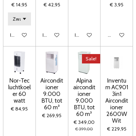
€ 14,95
€ 42,95
€ 3,95
In winkelwagen
In winkelwagen
In winkelwagen
Houd mij op
Sale!
Nor-Tec
Aircondit
Alpina
Inventu
luchtkoel
ioner
aircondit
m AC901
er 60
9.000
ioner
3in1
watt
BTU, tot
9.000
Aircondit
60 m³
BTU, tot
ioner
€ 84,95
60 m³
2600W
€ 269,95
Wit
€ 349,00
€ 229,95
€ 399,00