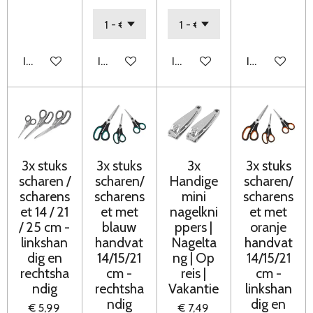
In winkelwagen
In winkelwagen
In winkelwagen
In winkelwag
3x stuks
3x stuks
3x
3x stuks
scharen /
scharen/
Handige
scharen/
scharens
scharens
mini
scharens
et 14 / 21
et met
nagelkni
et met
/ 25 cm -
blauw
ppers |
oranje
linkshan
handvat
Nagelta
handvat
dig en
14/15/21
ng | Op
14/15/21
rechtsha
cm -
reis |
cm -
ndig
rechtsha
Vakantie
linkshan
ndig
dig en
€ 5,99
€ 7,49