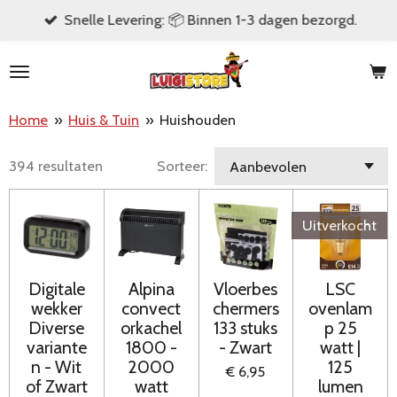
Snelle Levering: 📦 Binnen 1-3 dagen bezorgd.
Ga
direct
naar
de
Home
»
Huis & Tuin
»
Huishouden
hoofdinhoud
394 resultaten
Sorteer:
Uitverkocht
Digitale
Alpina
Vloerbes
LSC
wekker
convect
chermers
ovenlam
Diverse
orkachel
133 stuks
p 25
variante
1800 -
- Zwart
watt |
n - Wit
2000
125
€ 6,95
of Zwart
watt
lumen