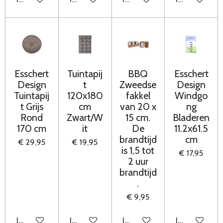
Esschert
Tuintapij
BBQ
Esschert
Design
t
Zweedse
Design
Tuintapij
120x180
fakkel
Windgo
t Grijs
cm
van 20 x
ng
Rond
Zwart/W
15 cm.
Bladeren
170 cm
it
De
11.2x61.5
brandtijd
cm
€ 29,95
€ 19,95
is 1,5 tot
€ 17,95
2 uur
brandtijd
.
€ 9,95
In winkelwagen
In winkelwagen
In winkelwagen
In winkelwag