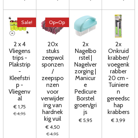
Sale!
Op=Op
2 x 4
20x
2x
2x
Vliegens
stuks
Nagelbo
Onkruid
trips -
zeepwol
rstel |
krabber/
Plakstrip
sponzen
Nagelver
voegenk
-
/
zorging |
rabber
Kleefstri
zeepspo
Manicur
20 cm -
p -
nzen
e
Tuiniere
Vliegenv
voor
Pedicure
n
al
verwijder
Borstel
gereedsc
ing van
groen/gri
hap
€ 1,75
hardnek
js
krabbers
€ 4,95
kig vuil
€ 5,95
€ 3,99
€ 4,50
€ 4,95