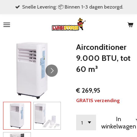
Snelle Levering: 📦 Binnen 1-3 dagen bezorgd.
Ga
direct
naar
de
hoofdinhoud
Airconditioner
9.000 BTU, tot
60 m³
€ 269,95
GRATIS verzending
In
winkelwagen