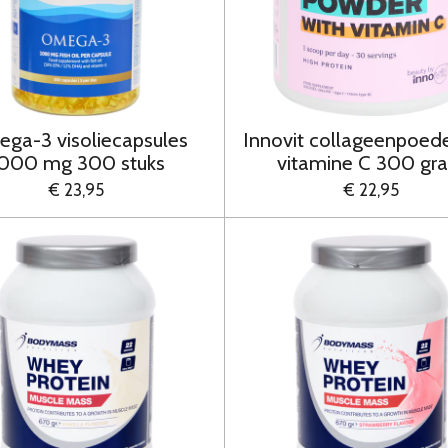
ga-3 visoliecapsules
Innovit collageenpoed
000 mg 300 stuks
vitamine C 300 gr
€ 23,95
€ 22,95