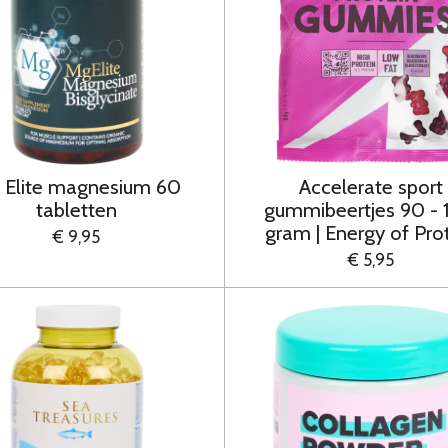
 Elite magnesium 60
Accelerate sport
tabletten
gummibeertjes 90 -
gram | Energy of Pro
€ 9,95
€ 5,95