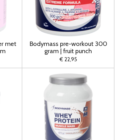
er met
Bodymass pre-workout 300
am
gram | fruit punch
€ 22,95