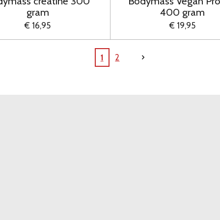
dymass creatine 300
Bodymass Vegan Pro
gram
400 gram
€ 16,95
€ 19,95
1
2