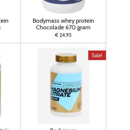
ein
Bodymass whey protein
m
Chocolade 670 gram
€ 24,95
Sale!