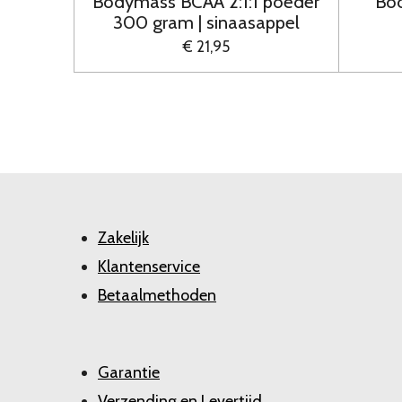
Bodymass BCAA 2:1:1 poeder
Bo
300 gram | sinaasappel
€ 21,95
Zakelijk
Klantenservice
Betaalmethoden
Garantie
Verzending en Levertijd