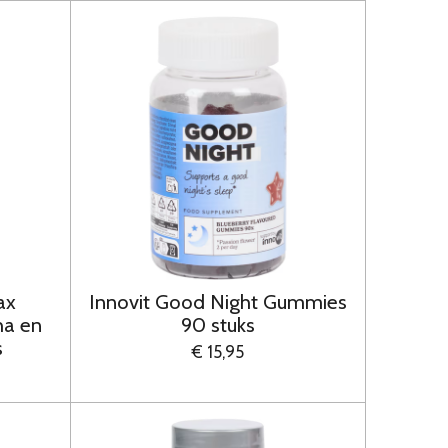
ax
Innovit Good Night Gummies
a en
90 stuks
s
€ 15,95