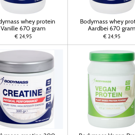
dymass whey protein
Bodymass whey prot
Vanille 670 gram
Aardbei 670 gra
€ 24,95
€ 24,95