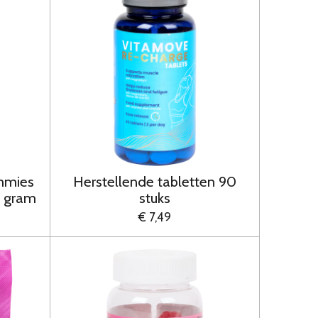
ummies
Herstellende tabletten 90
5 gram
stuks
€ 7,49