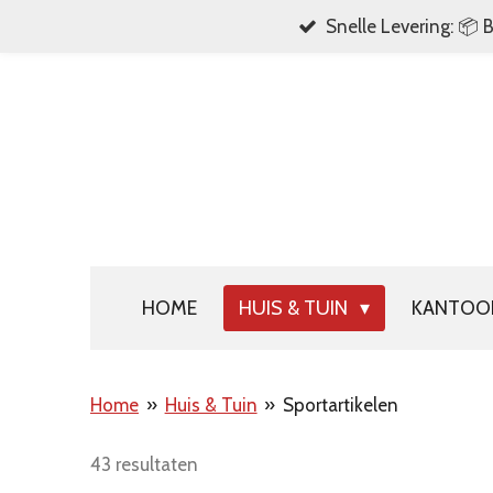
Snelle Levering: 📦 
Ga
direct
naar
de
hoofdinhoud
HOME
HUIS & TUIN
KANTO
Home
»
Huis & Tuin
»
Sportartikelen
43 resultaten