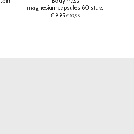
tein
Bodymass
magnesiumcapsules 60 stuks
€ 9,95
€ 10,95