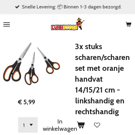
Snelle Levering: 📦 Binnen 1-3 dagen bezorgd.
Ga
direct
naar
de
hoofdinhoud
3x stuks
scharen/scharen
set met oranje
handvat
14/15/21 cm -
linkshandig en
€ 5,99
rechtshandig
In
winkelwagen