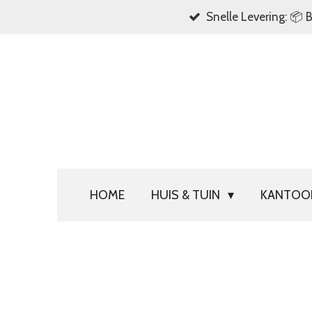
Snelle Levering: 📦 
Ga
direct
naar
de
hoofdinhoud
HOME
HUIS & TUIN
KANTO