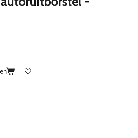
autoruitborstel -
gen