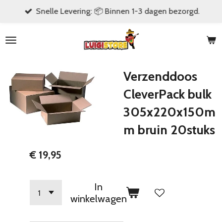
Snelle Levering: 📦 Binnen 1-3 dagen bezorgd.
Ga
direct
naar
de
hoofdinhoud
Verzenddoos
CleverPack bulk
305x220x150m
m bruin 20stuks
€ 19,95
In
winkelwagen