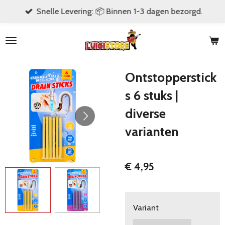
Snelle Levering: 📦 Binnen 1-3 dagen bezorgd.
Ga
direct
naar
de
hoofdinhoud
Ontstopperstick
s 6 stuks |
diverse
varianten
€ 4,95
Variant