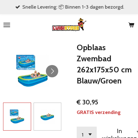
Snelle Levering: 📦 Binnen 1-3 dagen bezorgd.
Ga
direct
naar
de
hoofdinhoud
Opblaas
Zwembad
262x175x50 cm
Blauw/Groen
€ 30,95
GRATIS verzending
In