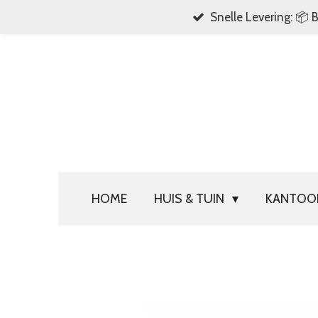
Snelle Levering: 📦 
Ga
direct
naar
de
hoofdinhoud
HOME
HUIS & TUIN
KANTO