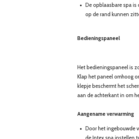
De opblaasbare spa is o
op de rand kunnen zitt
Bedieningspaneel
Het bedieningspaneel is z
Klap het paneel omhoog om
klepje beschermt het sche
aan de achterkant in om he
Aangename verwarming
Door het ingebouwde v
de Intex spa instellen 