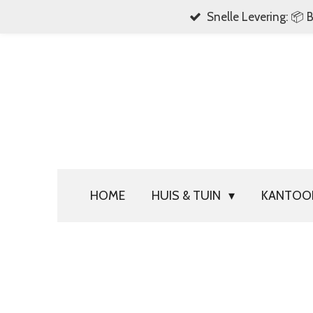
Snelle Levering: 📦 
Ga
direct
naar
de
hoofdinhoud
HOME
HUIS & TUIN
KANTO