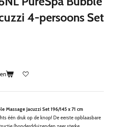
26NL PureSpa Bubble
cuzzi 4-persoons Set
gen
le Massage Jacuzzi Set 196/145 x 71 cm
hts één druk op de knop! De eerste opblaasbare
ructie (honderdduizenden zeer sterke