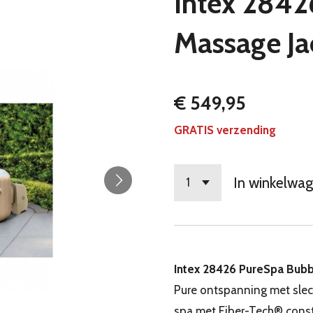
Intex 284
Massage Ja
€ 549,95
GRATIS verzending
In winkelwa
Intex 28426 PureSpa Bubb
Pure ontspanning met slec
spa met Fiber-Tech® const