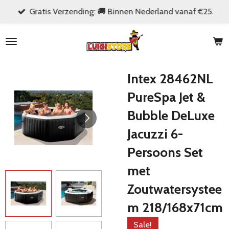
Gratis Verzending: 🚚 Binnen Nederland vanaf €25.
Ga
direct
naar
de
hoofdinhoud
Intex 28462NL
PureSpa Jet &
Bubble DeLuxe
Jacuzzi 6-
Persoons Set
met
Zoutwatersystee
m 218/168x71cm
Sale!