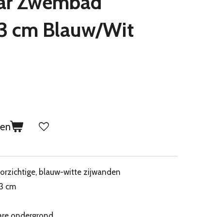
ar Zwembad
3 cm Blauw/Wit
gen
oorzichtige, blauw-witte zijwanden
53 cm
are ondergrond