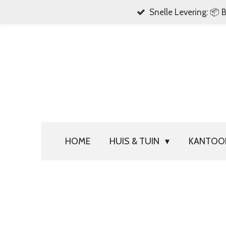
Snelle Levering: 📦 
Ga
direct
naar
de
hoofdinhoud
HOME
HUIS & TUIN
KANTO