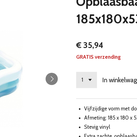
Opblaasba
185x180x5
€ 35,94
GRATIS verzending
In winkelwa
Vijfzijdige vorm met d
Afmeting: 185 x 180 x 
Stevig vinyl
Extra zachte, opblaasb