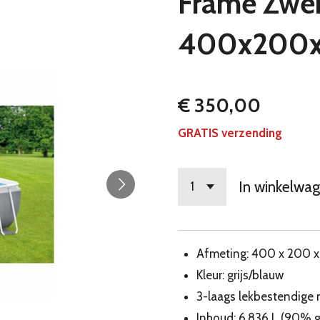
Frame Zw
400x200x1
€ 350,00
GRATIS verzending
In winkelwa
Afmeting: 400 x 200 
Kleur: grijs/blauw
3-laags lekbestendige 
Inhoud: 6.836 L (90% g