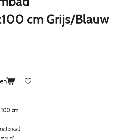
embad
00 cm Grijs/Blauw
gen
x 100 cm
materiaal
evuld)