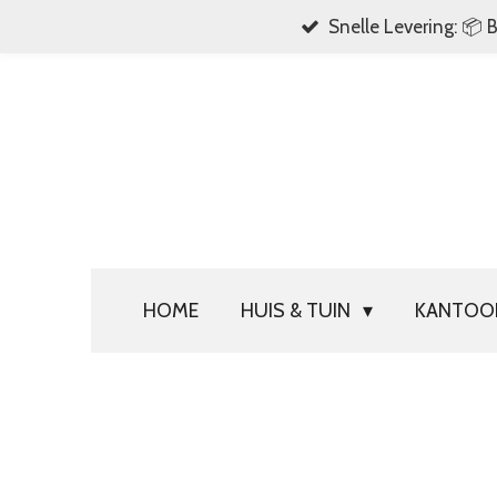
Snelle Levering: 📦 
Ga
direct
naar
de
hoofdinhoud
HOME
HUIS & TUIN
KANTO