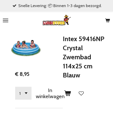
Snelle Levering: 📦 Binnen 1-3 dagen bezorgd.
Ga
direct
naar
de
hoofdinhoud
Intex 59416NP
Crystal
Zwembad
114x25 cm
€ 8,95
Blauw
In
winkelwagen