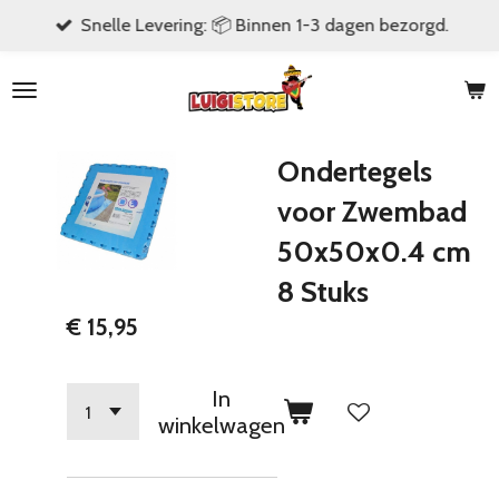
Snelle Levering: 📦 Binnen 1-3 dagen bezorgd.
Ga
direct
naar
de
hoofdinhoud
Ondertegels
voor Zwembad
50x50x0.4 cm
8 Stuks
€ 15,95
In
winkelwagen