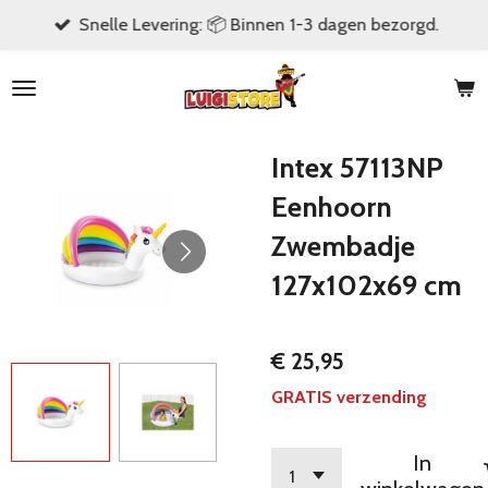
Snelle Levering: 📦 Binnen 1-3 dagen bezorgd.
Ga
direct
naar
de
hoofdinhoud
Intex 57113NP
Eenhoorn
Zwembadje
127x102x69 cm
€ 25,95
GRATIS verzending
In