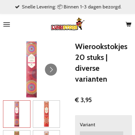
Snelle Levering: 📦 Binnen 1-3 dagen bezorgd.
Ga
direct
naar
de
hoofdinhoud
Wierookstokjes
20 stuks |
diverse
varianten
€ 3,95
Variant