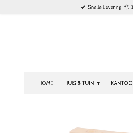
Snelle Levering: 📦 
Ga
direct
naar
de
hoofdinhoud
HOME
HUIS & TUIN
KANTO