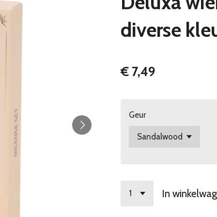
Deluxa wier
diverse kle
€ 7,49
Geur
In winkelwa