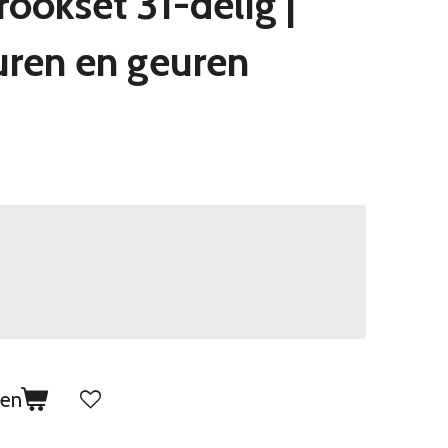
ookset 31-delig |
uren en geuren
gen