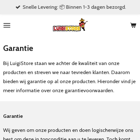
Snelle Levering: 📦 Binnen 1-3 dagen bezorgd.
Ga
direct
naar
de
hoofdinhoud
Garantie
Bij LuigiStore staan we achter de kwaliteit van onze
producten en streven we naar tevreden klanten. Daarom
bieden wij garantie op al onze producten. Hieronder vind je
meer informatie over onze garantievoorwaarden.
Garantie
Wij geven om onze producten en doen logischerwijze ons
best om deze in topconditie aan u te leveren. Toch komt