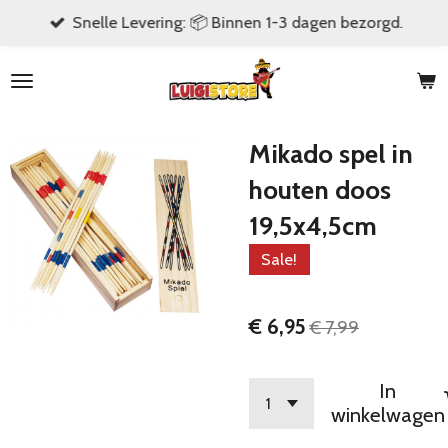
Snelle Levering: 📦 Binnen 1-3 dagen bezorgd.
Ga
direct
naar
de
hoofdinhoud
Mikado spel in
houten doos
19,5x4,5cm
Sale!
€ 6,95
€ 7,99
In
winkelwagen