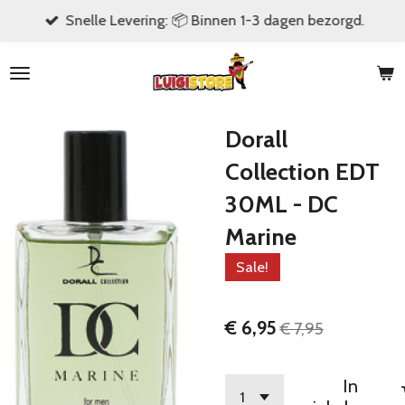
Snelle Levering: 📦 Binnen 1-3 dagen bezorgd.
Ga
direct
naar
de
hoofdinhoud
Dorall
Collection EDT
30ML - DC
Marine
Sale!
€ 6,95
€ 7,95
In