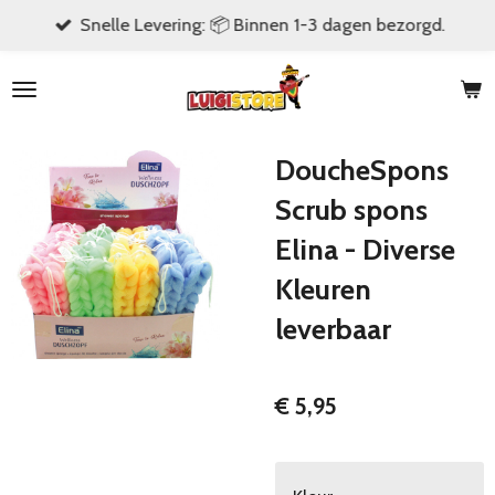
Snelle Levering: 📦 Binnen 1-3 dagen bezorgd.
Ga
direct
naar
de
hoofdinhoud
DoucheSpons
Scrub spons
Elina - Diverse
Kleuren
leverbaar
€ 5,95