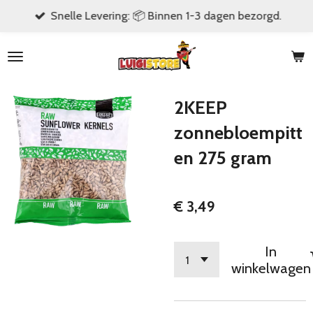
Snelle Levering: 📦 Binnen 1-3 dagen bezorgd.
Ga
direct
naar
de
hoofdinhoud
2KEEP
zonnebloempitt
en 275 gram
€ 3,49
In
winkelwagen