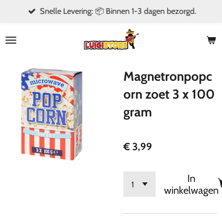
Snelle Levering: 📦 Binnen 1-3 dagen bezorgd.
Ga
direct
naar
de
hoofdinhoud
Magnetronpopc
orn zoet 3 x 100
gram
€ 3,99
In
winkelwagen